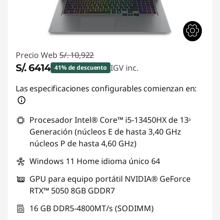
Precio Web
S/. 10,922
S/. 6414
IGV inc.
41% de descuento
Ahorros instantáneos :
-S/. 4508
Las especificaciones configurables comienzan en:
Procesador Intel® Core™ i5-13450HX de 13ᵃ
Generación (núcleos E de hasta 3,40 GHz
núcleos P de hasta 4,60 GHz)
Windows 11 Home idioma único 64
GPU para equipo portátil NVIDIA® GeForce
RTX™ 5050 8GB GDDR7
16 GB DDR5-4800MT/s (SODIMM)