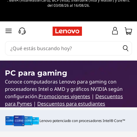
. BBVA (Visa/Mastercard), BCP (Visa), Interbank (Visa y Master) y Diners.
P
del 03/08/26 al 16/08/26.
C
s
Ir al contenido principal
G
a
m
PC para gaming
Conoce computadoras Lenovo para gaming con
e
procesadores Intel o AMD y gráficos NVIDIA según
r
configuración.
Promociones vigentes
|
Descuentos
para Pymes
|
Descuentos para estudiantes
Lenovo potenciado con procesadores Intel® Core™