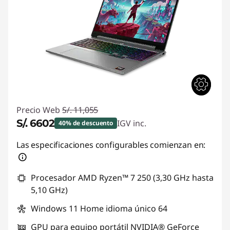
Precio Web
S/. 11,055
S/. 6602
IGV inc.
40% de descuento
Ahorros instantáneos :
-S/. 4453
Las especificaciones configurables comienzan en:
Procesador AMD Ryzen™ 7 250 (3,30 GHz hasta
5,10 GHz)
Windows 11 Home idioma único 64
GPU para equipo portátil NVIDIA® GeForce