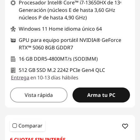
Procesador Intel® Core™ i7-13650HX de 13ᵃ
Generación (núcleos E de hasta 3,60 GHz
núcleos P de hasta 4,90 GHz)
Windows 11 Home idioma único 64
GPU para equipo portátil NVIDIA® GeForce
RTX™ 5060 8GB GDDR7
16 GB DDR5-4800MT/s (SODIMM)
512 GB SSD M.2 2242 PCIe Gen4 QLC
Entrega
en 10-13 días hábiles
Vista rápida
Arma tu PC
Comparar
6 CUOTAS SIN INTERÉS