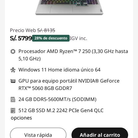
Precio Web
S/. 8135
S/. 5799
IGV inc.
28% de descuento
Ahorros instantáneos :
-S/. 2336
Procesador AMD Ryzen™ 7 250 (3,30 GHz hasta
5,10 GHz)
Windows 11 Home idioma único 64
GPU para equipo portátil NVIDIA® GeForce
RTX™ 5060 8GB GDDR7
24 GB DDR5-5600MT/s (SODIMM)
512 GB SSD M.2 2242 PCIe Gen4 QLC
opciones
Vista rápida
Añadir al carrito