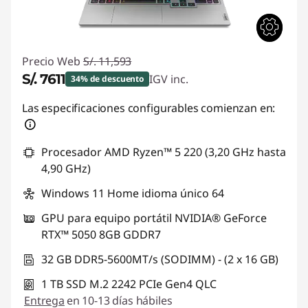
Precio Web
S/. 11,593
S/. 7611
IGV inc.
34% de descuento
Ahorros instantáneos :
-S/. 3982
Las especificaciones configurables comienzan en:
Procesador AMD Ryzen™ 5 220 (3,20 GHz hasta
4,90 GHz)
Windows 11 Home idioma único 64
GPU para equipo portátil NVIDIA® GeForce
RTX™ 5050 8GB GDDR7
32 GB DDR5-5600MT/s (SODIMM) - (2 x 16 GB)
1 TB SSD M.2 2242 PCIe Gen4 QLC
Entrega
en 10-13 días hábiles