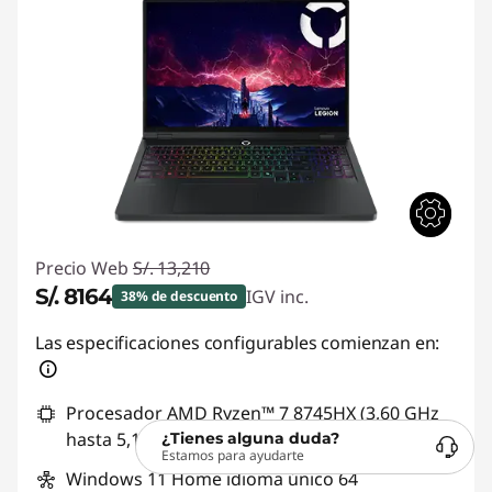
Precio Web
S/. 13,210
S/. 8164
IGV inc.
38% de descuento
Ahorros instantáneos :
-S/. 5046
Las especificaciones configurables comienzan en:
Procesador AMD Ryzen™ 7 8745HX (3,60 GHz
hasta 5,10 GHz)
¿Tienes alguna duda?
Estamos para ayudarte
Windows 11 Home idioma único 64