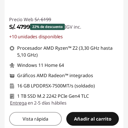
Precio Web
S/. 6199
S/. 4799
IGV inc.
22% de descuento
+10 unidades disponibles
Ahorros instantáneos :
-S/. 1400
Procesador AMD Ryzen™ Z2 (3,30 GHz hasta
5,10 GHz)
Windows 11 Home 64
Gráficos AMD Radeon™ integrados
16 GB LPDDR5X-7500MT/s (soldado)
1 TB SSD M.2 2242 PCIe Gen4 TLC
Entrega
en 2-5 días hábiles
Vista rápida
Añadir al carrito