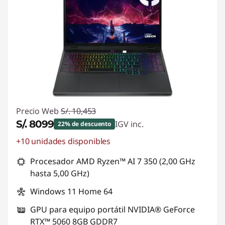
Precio Web
S/. 10,453
S/. 8099
IGV inc.
22% de descuento
+10 unidades disponibles
Ahorros instantáneos :
-S/. 2354
Procesador AMD Ryzen™ AI 7 350 (2,00 GHz
hasta 5,00 GHz)
Windows 11 Home 64
GPU para equipo portátil NVIDIA® GeForce
RTX™ 5060 8GB GDDR7