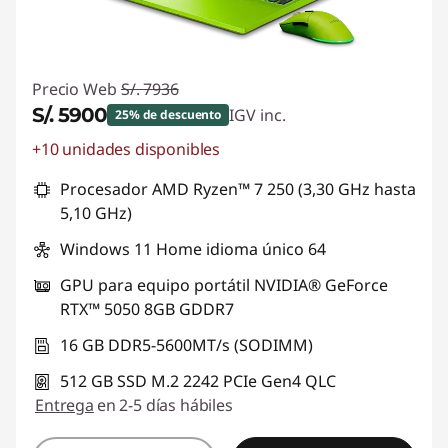
Precio Web
S/. 7936
S/. 5900
IGV inc.
25% de descuento
+10 unidades disponibles
Ahorros instantáneos :
-S/. 2036
Procesador AMD Ryzen™ 7 250 (3,30 GHz hasta
5,10 GHz)
Windows 11 Home idioma único 64
GPU para equipo portátil NVIDIA® GeForce
RTX™ 5050 8GB GDDR7
16 GB DDR5-5600MT/s (SODIMM)
512 GB SSD M.2 2242 PCIe Gen4 QLC
Entrega
en 2-5 días hábiles