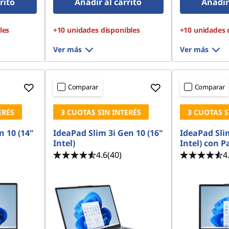
rito
Añadir al carrito
Añadir 
les
+10 unidades disponibles
+10 unidades 
Ver más
Ver más
Comparar
Comparar
ERÉS
3 CUOTAS SIN INTERÉS
3 CUOTAS S
n 10 (14"
IdeaPad Slim 3i Gen 10 (16"
IdeaPad Slim
Intel)
Intel) con P
4.6
(40)
4