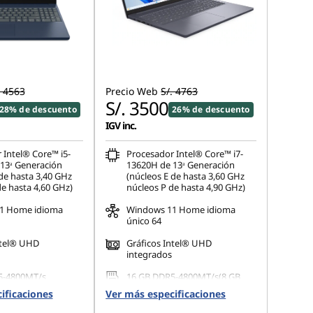
. 4563
Precio Web
S/. 4763
S/. 3500
28% de descuento
26% de descuento
IGV inc.
 Intel® Core™ i5-
Procesador Intel® Core™ i7-
13ᵃ Generación
13620H de 13ᵃ Generación
de hasta 3,40 GHz
(núcleos E de hasta 3,60 GHz
de hasta 4,60 GHz)
núcleos P de hasta 4,90 GHz)
1 Home idioma
Windows 11 Home idioma
único 64
ntel® UHD
Gráficos Intel® UHD
integrados
5-4800MT/s
16 GB DDR5-4800MT/s(8 GB
SODIMM + 8 GB soldado)
ificaciones
Ver más especificaciones
 M.2 2242 PCIe
512 GB SSD M.2 2242 PCIe