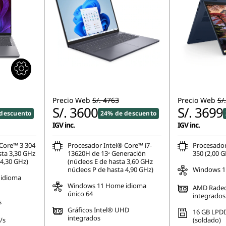
Precio Web
S/. 4763
Precio Web
S/
S/. 3600
S/. 3699
descuento
24% de descuento
IGV inc.
IGV inc.
 Core™ 3 304
Procesador Intel® Core™ i7-
Procesado
sta 3,30 GHz
13620H de 13ᵃ Generación
350 (2,00 G
 4,30 GHz)
(núcleos E de hasta 3,60 GHz
núcleos P de hasta 4,90 GHz)
Windows 1
idioma
Windows 11 Home idioma
AMD Rade
único 64
integrados
s
Gráficos Intel® UHD
16 GB LPD
integrados
/s
(soldado)