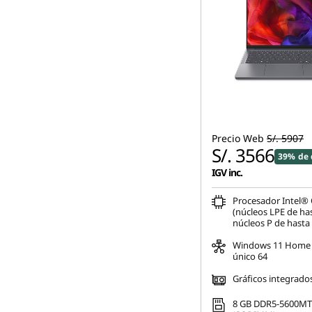
Precio Web
S/. 5907
S/. 3566
39% de 
IGV inc.
Procesador Intel®
(núcleos LPE de ha
núcleos P de hasta
Windows 11 Home 
único 64
Gráficos integrado
8 GB DDR5-5600MT