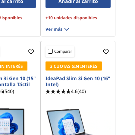
al carrito
Añadir al carrito
disponibles
+10 unidades disponibles
Ver más
Comparar
IN INTERÉS
3 CUOTAS SIN INTERÉS
 3i Gen 10 (15"
IdeaPad Slim 3i Gen 10 (16"
antalla Táctil
Intel)
.6
(540)
4.6
(40)