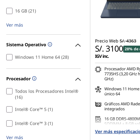
16 GB (21)
Ver más
Precio Web
S/. 4363
Sistema Operativo
S/. 3100
28% de 
IGV inc.
Windows 11 Home 64 (28)
Procesador AMD R
7735HS (3,20 GHz h
Procesador
GHz)
Windows 11 Home 
Todos los Procesadores Intel®
único 64
(16)
Gráficos AMD Rad
integrados
Intel® Core™ 5 (1)
16 GB DDR5-4800M
Intel® Core™ 3 (1)
SODIMM + 8 GB so
Ver más especificaci
512 GB SSD M.2 22
Ver más
Gen4 QLC