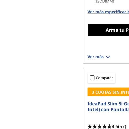
(SODIMM)
256 GB SSD M.2 22
Ver más especificaci
Gen4 TLC
Arma tu P
Ver más
Comparar
3 CUOTAS SIN INT
IdeaPad Slim 5i Ge
Intel) con Pantal
4.6
(57)