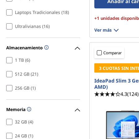
Añadir al car
Laptops Tradicionales (18)
+1 unidades disponib
Ultralivianas (16)
Ver más
Almacenamiento
Comparar
1 TB (6)
3 CUOTAS SIN INT
512 GB (21)
IdeaPad Slim 3 Ge
AMD)
256 GB (1)
4.3
(124)
Memoria
32 GB (4)
24 GB (1)