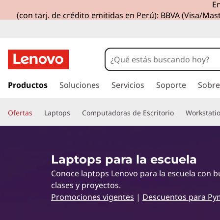
En
L
(con tarj. de crédito emitidas en Perú): BBVA (Visa/Mast
a
s
m
I
r
Productos
Soluciones
Servicios
Soporte
Sobre
e
a
l
j
Ofertas
Laptops
Computadoras de Escritorio
Workstati
c
o
o
n
t
r
Laptops para la escuela
e
n
Conoce laptops Lenovo para la escuela con bu
e
i
clases y proyectos.
d
s
Promociones vigentes
|
Descuentos para Py
o
p