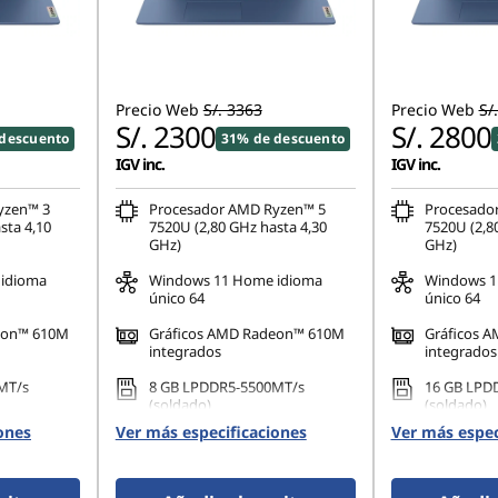
Precio Web
S/. 3363
Precio Web
S/
S/. 2300
S/. 2800
descuento
31% de descuento
IGV inc.
IGV inc.
yzen™ 3
Procesador AMD Ryzen™ 5
Procesado
sta 4,10
7520U (2,80 GHz hasta 4,30
7520U (2,8
GHz)
GHz)
idioma
Windows 11 Home idioma
Windows 1
único 64
único 64
eon™ 610M
Gráficos AMD Radeon™ 610M
Gráficos 
integrados
integrados
MT/s
8 GB LPDDR5-5500MT/s
16 GB LPD
(soldado)
(soldado)
ones
Ver más especificaciones
Ver más espec
42 PCIe TLC
512 GB SSD M.2 2242 PCIe TLC
512 GB SSD