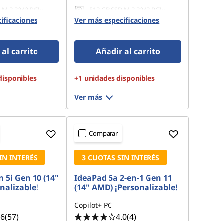
 M.2 2242 PCIe
512 GB SSD M.2 2242 PCIe
Gen4 TLC
ificaciones
Ver más especificaciones
al carrito
Añadir al carrito
disponibles
+1 unidades disponibles
Ver más
Comparar
IN INTERÉS
3 CUOTAS SIN INTERÉS
 5i Gen 10 (14"
IdeaPad 5a 2-en-1 Gen 11
onalizable!
(14" AMD) ¡Personalizable!
Copilot+ PC
.6
(57)
4.0
(4)