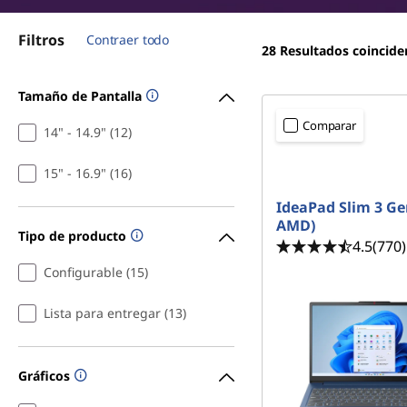
l
r
i
a
Filtros
Contraer todo
n
28
Resultados coincide
c
p
i
Tamaño de Pantalla
p
t
Comparar
a
14" - 14.9" (12)
o
l
<b>
<b>
15" - 16.9" (16)
p
IdeaPad Slim 3 Ge
AMD)
s
Tipo de producto
4.5
(770)
p
Configurable (15)
a
Lista para entregar (13)
r
Gráficos
a