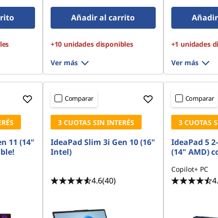
Gen4 QLC
Gen4 QLC
rito
Añadir al carrito
Añadir 
les
+10 unidades disponibles
+1 unidades d
Ver más
Ver más
Comparar
Comparar
ERÉS
3 CUOTAS SIN INTERÉS
3 CUOTAS S
n 11 (14"
IdeaPad Slim 3i Gen 10 (16"
IdeaPad 5 2
ble!
Intel)
(14" AMD) c
Copilot+ PC
4.6
(40)
4