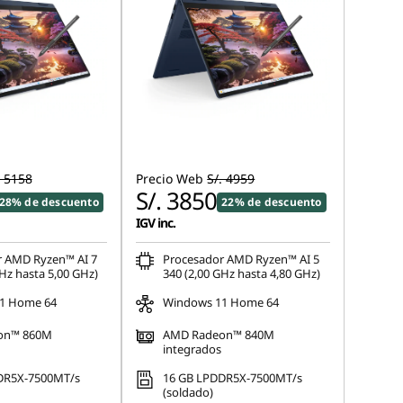
. 5158
Precio Web
S/. 4959
S/. 3850
28% de descuento
22% de descuento
IGV inc.
r AMD Ryzen™ AI 7
Procesador AMD Ryzen™ AI 5
Hz hasta 5,00 GHz)
340 (2,00 GHz hasta 4,80 GHz)
1 Home 64
Windows 11 Home 64
on™ 860M
AMD Radeon™ 840M
integrados
DR5X-7500MT/s
16 GB LPDDR5X-7500MT/s
(soldado)