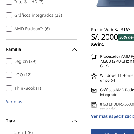
Intel® UHD (7)
n
Gráficos integrados (28)
i
AMD Radeon™ (6)
Precio Web
S/. 3163
ñ
S/. 2000
36% de 
o
IGV inc.
Familia
s
Procesador AMD R
Legion (29)
7320U (2,40 GHz ha
GHz)
LOQ (12)
Windows 11 Home 
único 64
ThinkBook (1)
Gráficos AMD Rad
integrados
Ver más
8 GB LPDDR5-5500
(soldado)
Ver más especificaci
512 GB SSD M.2 22
Tipo
2 en 1 (6)