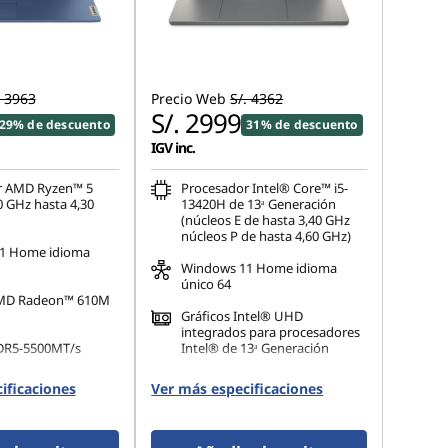
. 3963
Precio Web
S/. 4362
S/. 2999
29% de descuento
31% de descuento
IGV inc.
r AMD Ryzen™ 5
Procesador Intel® Core™ i5-
0 GHz hasta 4,30
13420H de 13ᵃ Generación
(núcleos E de hasta 3,40 GHz
núcleos P de hasta 4,60 GHz)
1 Home idioma
Windows 11 Home idioma
único 64
AMD Radeon™ 610M
Gráficos Intel® UHD
integrados para procesadores
DR5-5500MT/s
Intel® de 13ᵃ Generación
16 GB DDR5-4800MT/s
ificaciones
Ver más especificaciones
 M.2 2242 PCIe TLC
(SODIMM)
512 GB SSD M.2 2242 PCIe
Gen4 QLC