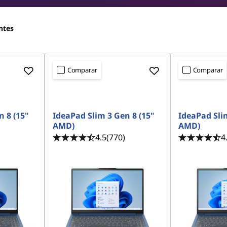
ntes
Comparar
Comparar
<b>
<b>
n 8 (15"
IdeaPad Slim 3 Gen 8 (15"
IdeaPad Slim
AMD)
AMD)
4.5
(770)
4