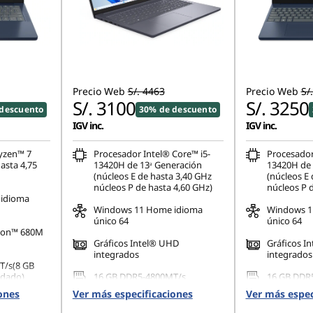
Precio Web
S/. 4463
Precio Web
S/
S/. 3100
S/. 3250
descuento
30% de descuento
IGV inc.
IGV inc.
yzen™ 7
Procesador Intel® Core™ i5-
Procesador
asta 4,75
13420H de 13ᵃ Generación
13420H de 
(núcleos E de hasta 3,40 GHz
(núcleos E 
núcleos P de hasta 4,60 GHz)
núcleos P 
idioma
Windows 11 Home idioma
Windows 1
único 64
único 64
eon™ 680M
Gráficos Intel® UHD
Gráficos I
integrados
integrados
T/s(8 GB
ldado)
16 GB DDR5-4800MT/s
16 GB DDR
(SODIMM)
(SODIMM)
ones
Ver más especificaciones
Ver más espec
42 PCIe
512 GB SSD M.2 2242 PCIe
512 GB SSD