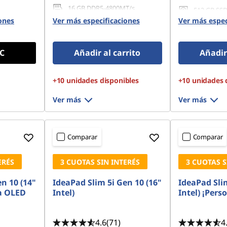
16 GB DDR5-4800MT/s
512 GB SSD
(SODIMM)
42 PCIe
Gen4 TLC
ones
Ver más especificaciones
Ver más espec
512 GB SSD M.2 2242 PCIe
Gen4 QLC
C
Añadir al carrito
Añadir 
+10 unidades disponibles
+10 unidades 
Ver más
Ver más
Comparar
Comparar
ERÉS
3 CUOTAS SIN INTERÉS
3 CUOTAS S
n 10 (14"
IdeaPad Slim 5i Gen 10 (16"
IdeaPad Slim
la OLED
Intel)
Intel) ¡Pers
4.6
(71)
4