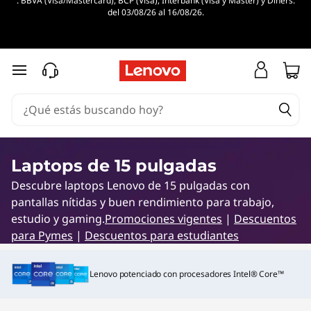
. BBVA (Visa/Mastercard), BCP (Visa), Interbank (Visa y Master) y Diners.
C
del 03/08/26 al 16/08/26.
o
m
Ir al contenido principal
p
r
a
Laptops de 15 pulgadas
Descubre laptops Lenovo de 15 pulgadas con
l
pantallas nítidas y buen rendimiento para trabajo,
a
estudio y gaming.
Promociones vigentes
|
Descuentos
para Pymes
|
Descuentos para estudiantes
p
Lenovo potenciado con procesadores Intel® Core™
t