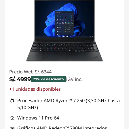
Precio Web
S/. 6344
S/. 4999
IGV inc.
21% de descuento
+1 unidades disponibles
Ahorros instantáneos :
-S/. 1345
Procesador AMD Ryzen™ 7 250 (3,30 GHz hasta
5,10 GHz)
Windows 11 Pro 64
Gráficos AMD Radeon™ 780M integrados