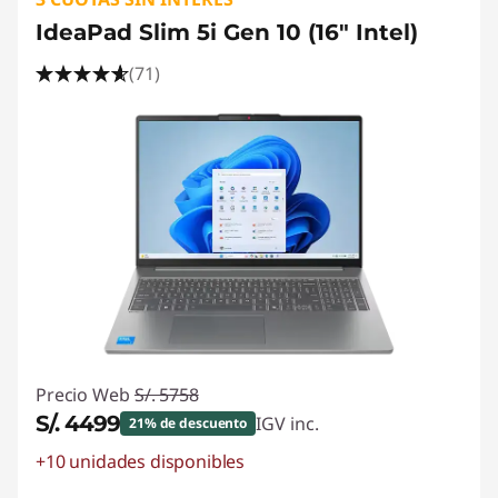
IdeaPad Slim 5i Gen 10 (16" Intel)
(71)
Precio Web
S/. 5758
S/. 4499
IGV inc.
21% de descuento
+10 unidades disponibles
Ahorros instantáneos :
-S/. 1259