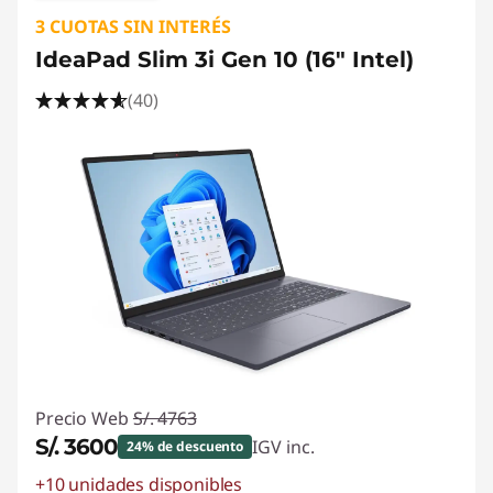
3 CUOTAS SIN INTERÉS
IdeaPad Slim 3i Gen 10 (16" Intel)
(40)
Precio Web
S/. 4763
S/. 3600
IGV inc.
24% de descuento
+10 unidades disponibles
Ahorros instantáneos :
-S/. 1163