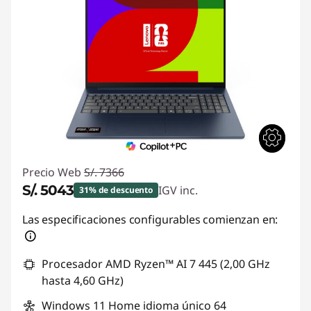
Precio Web
S/. 7366
S/. 5043
IGV inc.
31% de descuento
Ahorros instantáneos :
-S/. 2323
Las especificaciones configurables comienzan en:
Procesador AMD Ryzen™ AI 7 445 (2,00 GHz
hasta 4,60 GHz)
Windows 11 Home idioma único 64