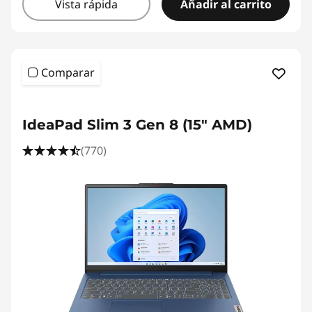
p
Vista rápida
Añadir al carrito
s
2
Comparar
e
<b>
<b>
n
IdeaPad Slim 3 Gen 8 (15" AMD)
1
(770)
d
e
1
5
p