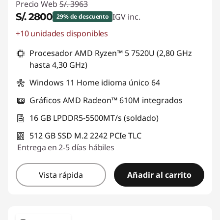
Precio Web
S/. 3963
S/. 2800
IGV inc.
29% de descuento
+10 unidades disponibles
Ahorros instantáneos :
-S/. 1163
Procesador AMD Ryzen™ 5 7520U (2,80 GHz
hasta 4,30 GHz)
Windows 11 Home idioma único 64
Gráficos AMD Radeon™ 610M integrados
16 GB LPDDR5-5500MT/s (soldado)
512 GB SSD M.2 2242 PCIe TLC
Entrega
en 2-5 días hábiles
Vista rápida
Añadir al carrito