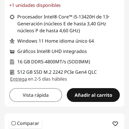
+1 unidades disponibles
Ahorros instantáneos :
-S/. 1313
Procesador Intel® Core™ i5-13420H de 13ᵃ
Generación (núcleos E de hasta 3,40 GHz
núcleos P de hasta 4,60 GHz)
Windows 11 Home idioma único 64
Gráficos Intel® UHD integrados
16 GB DDR5-4800MT/s (SODIMM)
512 GB SSD M.2 2242 PCIe Gen4 QLC
Entrega
en 2-5 días hábiles
Vista rápida
Añadir al carrito
Comparar