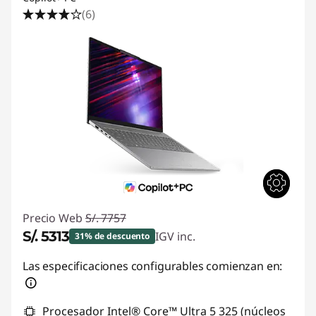
(6)
Precio Web
S/. 7757
S/. 5313
IGV inc.
31% de descuento
Ahorros instantáneos :
-S/. 2444
Las especificaciones configurables comienzan en:
Procesador Intel® Core™ Ultra 5 325 (núcleos