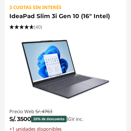
3 CUOTAS SIN INTERÉS
IdeaPad Slim 3i Gen 10 (16" Intel)
(40)
Precio Web
S/. 4763
S/. 3500
IGV inc.
26% de descuento
+1 unidades disponibles
Ahorros instantáneos :
-S/. 1263