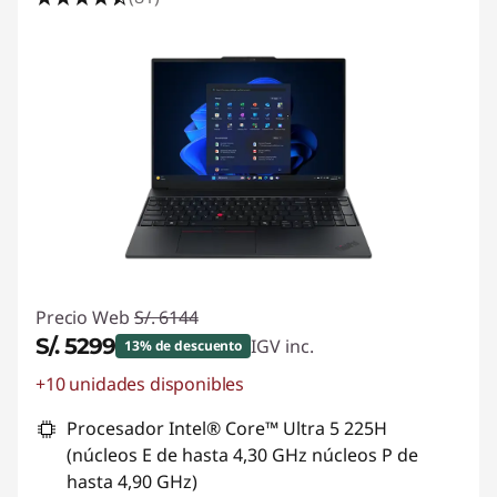
Precio Web
S/. 6144
S/. 5299
IGV inc.
13% de descuento
+10 unidades disponibles
Ahorros instantáneos :
-S/. 845
Procesador Intel® Core™ Ultra 5 225H
(núcleos E de hasta 4,30 GHz núcleos P de
hasta 4,90 GHz)