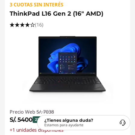
3 CUOTAS SIN INTERÉS
ThinkPad L16 Gen 2 (16" AMD)
(16)
Precio Web
S/. 7038
S/. 5400
IGV inc.
23% de descuento
¿Tienes alguna duda?
Estamos para ayudarte
+1 unidades disponibles
Ahorros instantáneos :
-S/. 1638