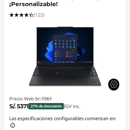
¡Personalizable!
(122)
Precio Web
S/. 7361
S/. 5371
IGV inc.
27% de descuento
Ahorros instantáneos :
-S/. 1990
Las especificaciones configurables comienzan en: