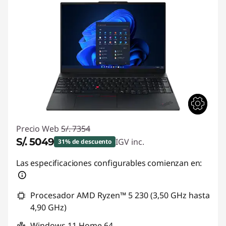
Precio Web
S/. 7354
S/. 5049
IGV inc.
31% de descuento
Ahorros instantáneos :
-S/. 2305
Las especificaciones configurables comienzan en:
Procesador AMD Ryzen™ 5 230 (3,50 GHz hasta
4,90 GHz)
Windows 11
Home 64