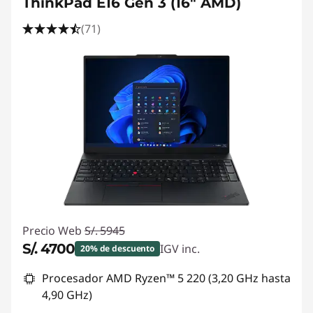
ThinkPad E16 Gen 3 (16" AMD)
(71)
Precio Web
S/. 5945
S/. 4700
IGV inc.
20% de descuento
Ahorros instantáneos :
-S/. 1245
Procesador AMD Ryzen™ 5 220 (3,20 GHz hasta
4,90 GHz)