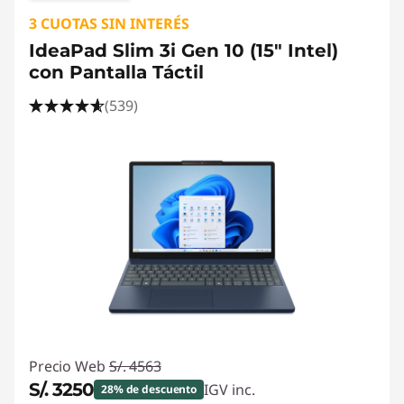
3 CUOTAS SIN INTERÉS
IdeaPad Slim 3i Gen 10 (15" Intel)
con Pantalla Táctil
(539)
Precio Web
S/. 4563
S/. 3250
IGV inc.
28% de descuento