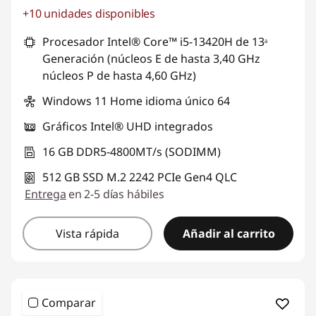
+10 unidades disponibles
Ahorros instantáneos :
-S/. 1363
Procesador Intel® Core™ i5-13420H de 13ᵃ
Generación (núcleos E de hasta 3,40 GHz
núcleos P de hasta 4,60 GHz)
Windows 11 Home idioma único 64
Gráficos Intel® UHD integrados
16 GB DDR5-4800MT/s (SODIMM)
512 GB SSD M.2 2242 PCIe Gen4 QLC
Entrega
en 2-5 días hábiles
Vista rápida
Añadir al carrito
Comparar