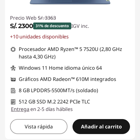
u
Precio Web
S/. 3363
l
S/. 2300
IGV inc.
31% de descuento
g
+10 unidades disponibles
Ahorros instantáneos :
-S/. 1063
a
Procesador AMD Ryzen™ 5 7520U (2,80 GHz
hasta 4,30 GHz)
d
Windows 11 Home idioma único 64
a
Gráficos AMD Radeon™ 610M integrados
s
8 GB LPDDR5-5500MT/s (soldado)
512 GB SSD M.2 2242 PCIe TLC
Entrega
en 2-5 días hábiles
Vista rápida
Añadir al carrito