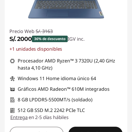
a
d
a
Precio Web
S/. 3163
S/. 2000
IGV inc.
36% de descuento
s
+1 unidades disponibles
Ahorros instantáneos :
-S/. 1163
|
Procesador AMD Ryzen™ 3 7320U (2,40 GHz
hasta 4,10 GHz)
L
Windows 11 Home idioma único 64
a
Gráficos AMD Radeon™ 610M integrados
p
8 GB LPDDR5-5500MT/s (soldado)
t
512 GB SSD M.2 2242 PCIe TLC
Entrega
en 2-5 días hábiles
o