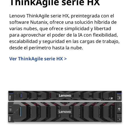
ThinkAgile serie HX
d
Lenovo ThinkAgile serie HX, preintegrada con el
e
software Nutanix, ofrece una solución híbrida de
varias nubes, que ofrece simplicidad y libertad
d
para aprovechar el poder de la IA con flexibilidad,
escalabilidad y seguridad en las cargas de trabajo,
a
desde el perímetro hasta la nube.
t
Ver ThinkAgile serie HX >
ThinkAgile serie HX
o
s