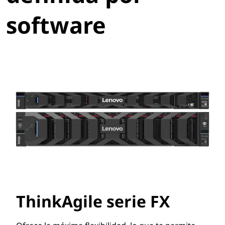
d
software
a
p
o
r
s
o
f
t
ThinkAgile serie FX
w