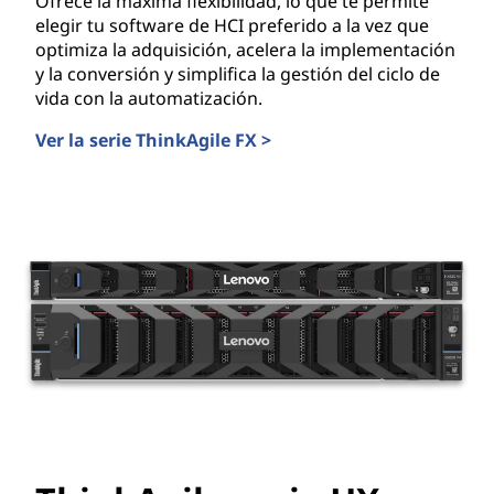
a
Ofrece la máxima flexibilidad, lo que te permite
elegir tu software de HCI preferido a la vez que
r
optimiza la adquisición, acelera la implementación
y la conversión y simplifica la gestión del ciclo de
e
vida con la automatización.
Ver la serie ThinkAgile FX >
d
ThinkAgile serie FX
e
c
e
n
t
r
o