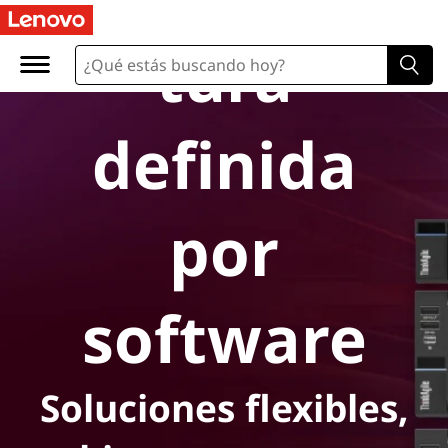
I
tura
n
f
definida
r
a
por
e
s
software
t
r
Soluciones flexibles,
u