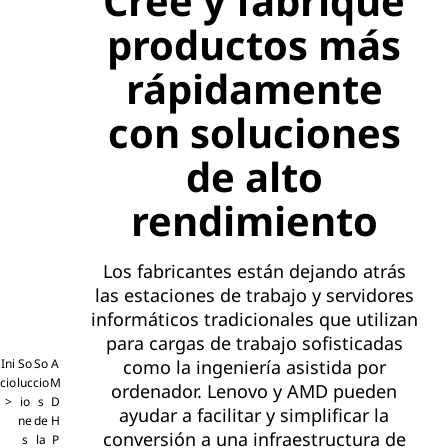
Cree y fabrique
productos más
rápidamente
con soluciones
de alto
rendimiento
Los fabricantes están dejando atrás
las estaciones de trabajo y servidores
informáticos tradicionales que utilizan
para cargas de trabajo sofisticadas
Ini
So
So
A
como la ingeniería asistida por
cio
luc
cio
M
ordenador. Lenovo y AMD pueden
io
s
D
ayudar a facilitar y simplificar la
ne
de
H
conversión a una infraestructura de
s
la
P