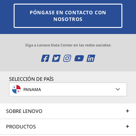
PÓNGASE EN CONTACTO CON
NOSOTROS
Siga a Lenovo Data Center en las redes sociales:
O
O
O
O
O
p
p
p
p
p
e
e
e
e
e
SELECCIÓN DE PAÍS
n
n
n
n
n
PANAMA
s
s
s
s
s
SOBRE LENOVO
a
a
a
a
a
n
n
n
n
n
PRODUCTOS