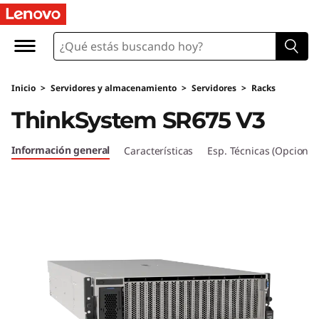
T
h
i
Inicio
>
Servidores y almacenamiento
>
Servidores
>
Racks
n
ThinkSystem SR675 V3
k
Información general
Características
Esp. Técnicas (Opcional
S
y
s
t
e