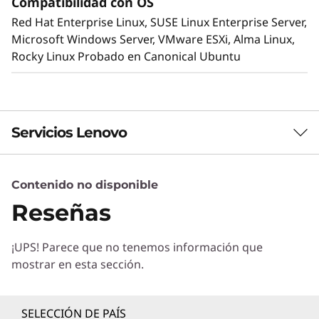
Compatibilidad con OS
disipa rápidamente el calor en un
Red Hat Enterprise Linux, SUSE Linux Enterprise Server,
intercambiador de calor líquido-aire de circuito
Microsoft Windows Server, VMware ESXi, Alma Linux,
cerrado que ofrece todas las ventajas de la
Rocky Linux Probado en Canonical Ubuntu
refrigeración líquida sin necesidad de obras de
fontanería.
Servicios Lenovo
Contenido no disponible
Servicios de Soluciones
Reseñas
Diseñe la mejor estrategia para su empresa.
Trabajaremos con usted para hallar la solución
¡UPS! Parece que no tenemos información que
correcta para sus exclusivas necesidades
mostrar en esta sección.
empresariales.
Más información
SELECCIÓN DE PAÍS