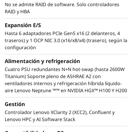
No se admite RAID de software. Solo controladores
en otras GPU de NVIDIA? Consulte nuestra
RAID y HBA
gama completa en el Resumen de GPU
ThinkSystem y ThinkAgile.
Expansión E/S
Hasta 6 adaptadores PCIe Gen5 x16 (2 delanteros, 4
traseros) y 1 OCP NIC 3.0 (x16/x8/x4) (trasero), según la
configuración
Alimentación y refrigeración
Cuatro PSU redundantes N+N hot-swap (hasta 2600W
Titanium) Soporte pleno de ASHRAE A2 con
ventiladores internos y refrigeración híbrida líquido-
aire Lenovo Neptune ™™ en NVIDIA HGX™ H100 Y H200
Gestión
Controlador Lenovo XClarity 2 (XCC2), Confluent y
Tecnología Lenovo Neptune™
Lenovo HPC y AI Software Stack
Algunos modelos cuentan con un módulo de
refrigeración híbrida Lenovo Neptune™ que