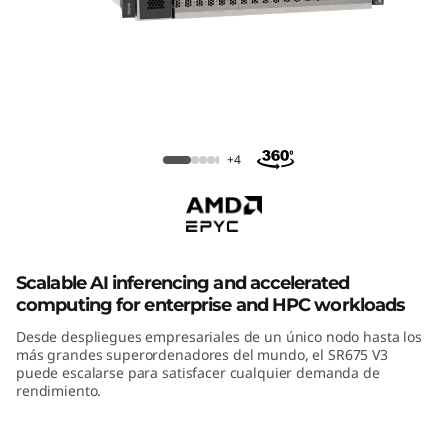
m
S
R
6
ThinkSystem SR675 V3
+4
7
5
V
Scalable AI inferencing and accelerated
3
computing for enterprise and HPC workloads
G
Desde despliegues empresariales de un único nodo hasta los
más grandes superordenadores del mundo, el SR675 V3
puede escalarse para satisfacer cualquier demanda de
P
rendimiento.
U