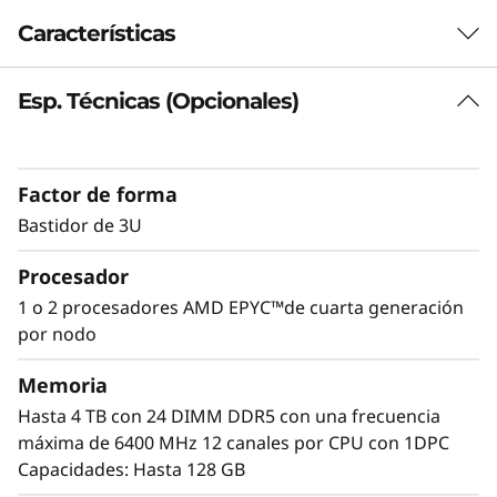
R
Características
a
Esp. Técnicas (Opcionales)
Plataforma con elevada densidad de GPU
c
A medida que aumentan las cargas de trabajo
k
que aprovechan las capacidades de los
Factor de forma
aceleradores, crece la demanda de GPU. El
S
ThinkSystem SR675 V3 ofrece un rendimiento
Bastidor de 3U
óptimo en aplicaciones verticales de diferentes
e
Procesador
sectores, como la distribución minorista, la
fabricación, los servicios financieros y la
r
1 o 2 procesadores AMD EPYC™de cuarta generación
sanidad, lo que mejora la extracción de
por nodo
v
información útil para impulsar la innovación
mediante el aprendizaje automático y el
Memoria
e
aprendizaje profundo.
Hasta 4 TB con 24 DIMM DDR5 con una frecuencia
máxima de 6400 MHz 12 canales por CPU con 1DPC
r
Capacidades: Hasta 128 GB