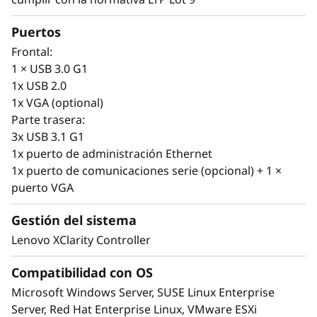
Los servidores son la espina dorsal de su
Puertos
infraestructura de TI cambiante. Es necesario
Frontal:
disponer de servidores ágiles que puedan
1 × USB 3.0 G1
modificarse fácilmente a medida que cambian
1x USB 2.0
sus requisitos de TI.
1x VGA (optional)
Parte trasera:
SR665 V3 está diseñado para tener
3x USB 3.1 G1
compatibilidad con su infraestructura actual y
1x puerto de administración Ethernet
escalarse fácilmente para las cargas de trabajo
1x puerto de comunicaciones serie (opcional) + 1 ×
de nueva generación. Seleccione sus unidades
puerto VGA
entre SAS/SATA, NVMe y AnyBay™, en función
de sus necesidades actuales, con capacidades
Gestión del sistema
de intercambio dinámico y software de
administración de almacenamiento XClarity, y
Lenovo XClarity Controller
cámbiela en el futuro de forma sencilla. El
Compatibilidad con OS
diseño versátil no se detiene en el
almacenamiento, SR665 V3 ofrece
Microsoft Windows Server, SUSE Linux Enterprise
compatibilidad para DDR5 con ECC y varias
Server, Red Hat Enterprise Linux, VMware ESXi