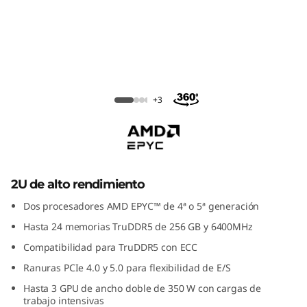
ThinkSystem SR665 V3 Rack Server
+3
2U de alto rendimiento
Dos procesadores AMD EPYC™ de 4ª o 5ª generación
Hasta 24 memorias TruDDR5 de 256 GB y 6400MHz
Compatibilidad para TruDDR5 con ECC
Ranuras PCIe 4.0 y 5.0 para flexibilidad de E/S
Hasta 3 GPU de ancho doble de 350 W con cargas de
trabajo intensivas