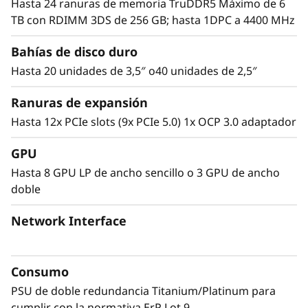
Hasta 24 ranuras de memoria TruDDR5 Máximo de 6
velocidad de E/S y varias opciones de unidad,
TB con RDIMM 3DS de 256 GB; hasta 1DPC a 4400 MHz
ofrece un rendimiento que hace frente a las
cargas de trabajo complejas de la actualidad y
Bahías de disco duro
el futuro.
Hasta 20 unidades de 3,5″ o40 unidades de 2,5″
Ranuras de expansión
Hasta 12x PCIe slots (9x PCIe 5.0) 1x OCP 3.0 adaptador
GPU
Hasta 8 GPU LP de ancho sencillo o 3 GPU de ancho
doble
Network Interface
Consumo
PSU de doble redundancia Titanium/Platinum para
Diseño versátil
cumplir con la normativa ErP Lot 9