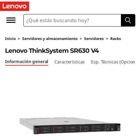
M
á
x
Inicio
>
Servidores y almacenamiento
>
Servidores
>
Racks
i
Lenovo ThinkSystem SR630 V4
m
Información general
Características
Esp. Técnicas (Opcional
a
e
f
i
c