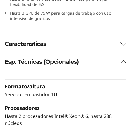
flexibilidad de E/S
c
Hasta 3 GPU de 75 W para cargas de trabajo con uso
i
intensivo de gráficos
d
a
Características
d
Esp. Técnicas (Opcionales)
Núcleo de máximo rendimiento
y
El servidor ThinkSystem SR630 V4 está
alimentado por dos procesadores Intel®
p
Formato/altura
Xeon® 6 con una nueva clase de núcleos
r
Performance (P-cores) y ofrece hasta 172
Servidor en bastidor 1U
núcleos y compatibilidad con módulos
e
Procesadores
MRDIMM para alcanzar un excepcional
rendimiento.
Hasta 2 procesadores Intel® Xeon® 6, hasta 288
s
núcleos
En comparación con la generación anterior, el