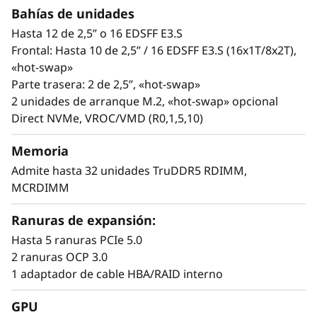
t
SR630 V4 duplica el número de núcleos por
Bahías de unidades
bastidor y aumenta el rendimiento para cargas
a
Hasta 12 de 2,5” o 16 EDSFF E3.S
de trabajo de elevada densidad y escalado
Frontal: Hasta 10 de 2,5” / 16 EDSFF E3.S (16x1T/8x2T),
c
horizontal en segmentos de cliente como
«hot-swap»
proveedores de servicios en la nube (CSP) y
Parte trasera: 2 de 2,5”, «hot-swap»
i
servicios de telecomunicaciones y financieros.
2 unidades de arranque M.2, «hot-swap» opcional
Direct NVMe, VROC/VMD (R0,1,5,10)
o
El aumento en el número de núcleos por
bastidor maximiza el número de cargas de
Memoria
n
trabajo gestionadas por bastidor. Con el SR630
Admite hasta 32 unidades TruDDR5 RDIMM,
V4 el cliente puede consolidar cargas de
e
MCRDIMM
trabajo, reducir las dimensiones de su centro
s
de datos y planificar con facilidad futuras
Ranuras de expansión:
ampliaciones.
Hasta 5 ranuras PCIe 5.0
2 ranuras OCP 3.0
1 adaptador de cable HBA/RAID interno
GPU