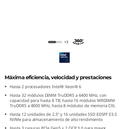
i
e
n
c
Lenovo ThinkSystem SR630 V4
+3
i
a
,
Máxima eficiencia, velocidad y prestaciones
v
Hasta 2 procesadores Intel® Xeon® 6
Hasta 32 módulos DIMM TruDDR5 a 6400 MHz, con
e
capacidad para hasta 8 TB; hasta 16 módulos MRDIMM
TruDDR5 a 8000 MHz; hasta 8 módulos de memoria CXL
l
Hasta 12 unidades de 2,5” y 16 unidades SSD EDSFF E3.S
NVMe para almacenamiento de alto rendimiento
o
Hasta 3 ranuras PCIe Gen5 + 2 OCP 3.0 para mayor