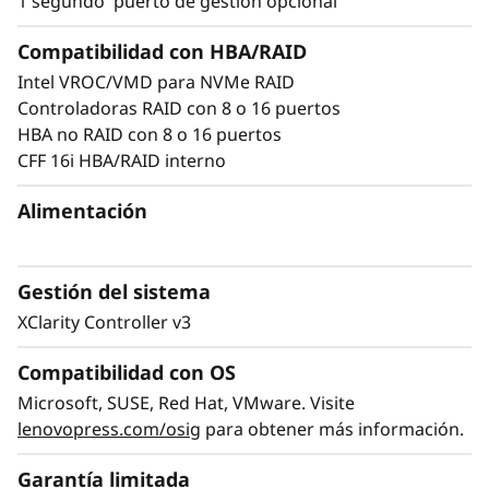
1 segundo puerto de gestión opcional
Con el más reciente PCIe 5.0, memoria DDR5
de mayor velocidad, módulos MRDIMM y
Compatibilidad con HBA/RAID
tecnología CXL 2.0, el ThinkSystem SR630 V4
Intel VROC/VMD para NVMe RAID
ofrece un ancho de banda para aplicaciones
Controladoras RAID con 8 o 16 puertos
dos veces mayor, y es la opción ideal para
HBA no RAID con 8 o 16 puertos
tareas con uso intensivo de computación
CFF 16i HBA/RAID interno
como HPC, 5G Core de Telco y transacciones
web, modelado y simulación.
Alimentación
Gestión del sistema
XClarity Controller v3
Compatibilidad con OS
Microsoft, SUSE, Red Hat, VMware. Visite
lenovopress.com/osig
para obtener más información.
Garantía limitada