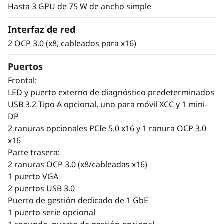
Hasta 3 GPU de 75 W de ancho simple
Interfaz de red
2 OCP 3.0 (x8, cableados para x16)
Puertos
Frontal:
LED y puerto externo de diagnóstico predeterminados
USB 3.2 Tipo A opcional, uno para móvil XCC y 1 mini-
DP
Obtención más rápida de información útil
2 ranuras opcionales PCIe 5.0 x16 y 1 ranura OCP 3.0
El ThinkSystem SR630 V4 cuenta con
x16
procesadores Intel® Xeon® 6 con P-Cores y
Parte trasera:
está optimizado para conseguir un elevado
2 ranuras OCP 3.0 (x8/cableadas x16)
rendimiento por núcleo y ofrecer mejor
1 puerto VGA
rendimiento tanto para cargas de trabajo de
2 puertos USB 3.0
propósito general como para cargas de
Puerto de gestión dedicado de 1 GbE
trabajo con uso intensivo de computación.
1 puerto serie opcional