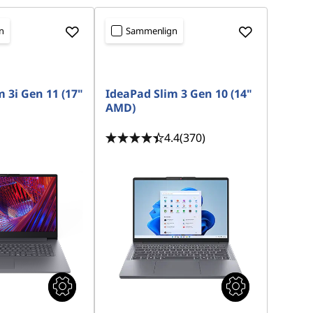
n
Sammenlign
 3i Gen 11 (17"
IdeaPad Slim 3 Gen 10 (14"
AMD)
4.4
(370)