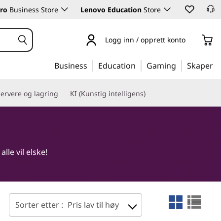
ro
Business Store
Lenovo Education
Store
Logg inn / opprett konto
Business
Education
Gaming
Skaper
ervere og lagring
KI (Kunstig intelligens)
le vil elske!
Sorter etter :
Pris lav til høy