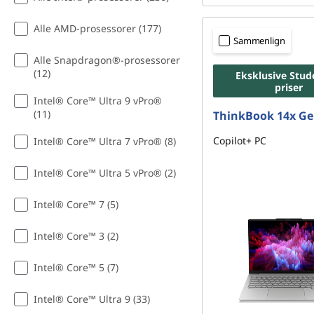
Alle AMD-prosessorer (177)
Sammenlign
Alle Snapdragon®-prosessorer
(12)
Eksklusive Stud
priser
Intel® Core™ Ultra 9 vPro®
(11)
ThinkBook 14x Ge
Copilot+ PC
Intel® Core™ Ultra 7 vPro® (8)
Intel® Core™ Ultra 5 vPro® (2)
Intel® Core™ 7 (5)
Intel® Core™ 3 (2)
Intel® Core™ 5 (7)
Intel® Core™ Ultra 9 (33)