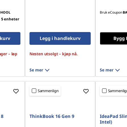
CHOOL
Bruk eCoupon
B
 5 enheter
ekurv
Legg i handlekurv
Bygg 
ager – løp
Nesten utsolgt – kjøp nå.
Se mer
Se mer
Sammenlign
Sammenlig
 8
ThinkBook 16 Gen 9
IdeaPad Slim
Intel)