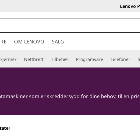
Lenovo P
TTE
OM LENOVO
SALG
Skjermer
Nettbrett
Tilbehør
Programvare
Telefoner
S
maskiner som er skreddersydd for dine behov, til en pris al
tater