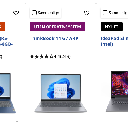
Sammenlign
Sammenlig
S
UTEN OPERATIVSYSTEM
NYHET
(R5-
ThinkBook 14 G7 ARP
IdeaPad Slim
-8GB-
Intel)
2)
4.4
(249)