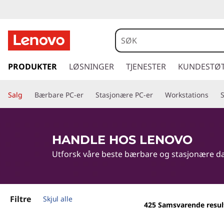
S
i
l
g
å
PRODUKTER
LØSNINGER
TJENESTER
KUNDESTØ
v
t
i
e
Salg
Bærbare PC-er
Stasjonære PC-er
Workstations
l
h
r
o
v
-
HANDLE HOS LENOVO
e
Utforsk våre beste bærbare og stasjonære data
d
b
i
n
æ
n
h
r
Filtre
Skjul alle
425
Samsvarende resul
o
l