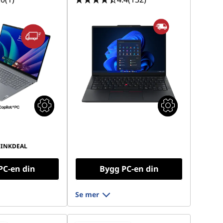
HINKDEAL
PC-en din
Bygg PC-en din
Se mer