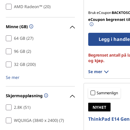
k
AMD Radeon™ (20)
Bruk eCoupon
BACKTOS
i
eCoupon begrenset til
Minne (GB)
n
64 GB (27)
Legg i handl
e
96 GB (2)
r
Begrenset antall på l
og kjøp.
32 GB (200)
Se mer
Se mer
Sammenlign
Skjermoppløsning
2.8K (51)
NYHET
ThinkPad E14 Gen
WQUXGA (3840 x 2400) (7)