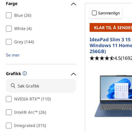
b
Farge
d
a
Sammenlign
Blue (26)
r
KLAR TIL Å SENDE
White (4)
e
IdeaPad Slim 3 15 
Grey (144)
Windows 11 Home
d
256GB)
Se mer
4.5
(169
a
Grafikk
t
a
m
NVIDIA RTX™ (110)
a
Intel® Arc™ (26)
s
Integrated (315)