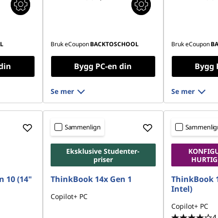
L
Bruk eCoupon
BACKTOSCHOOL
Bruk eCoupon
B
din
Bygg PC-en din
Bygg 
Se mer
Se mer
Sammenlign
Sammenlig
Eksklusive Studenter-
KONFIG
priser
HURTIG
n 10 (14"
ThinkBook 14x Gen 1
ThinkBook 1
Intel)
Copilot+ PC
Copilot+ PC
4