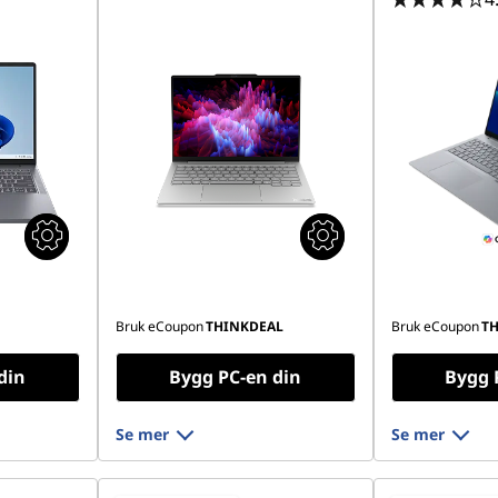
Bruk eCoupon
THINKDEAL
Bruk eCoupon
T
din
Bygg PC-en din
Bygg 
Se mer
Se mer