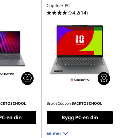
Copilot+ PC
4.2
(14)
ACKTOSCHOOL
Bruk eCoupon
BACKTOSCHOOL
PC-en din
Bygg PC-en din
Se mer