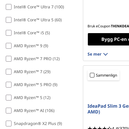
Intel® Core™ Ultra 7 (100)
Intel® Core™ Ultra 5 (60)
Bruk eCoupon
THINKDEA
Intel® Core™ i5 (5)
Bygg PC-en 
AMD Ryzen™ 9 (9)
Se mer
AMD Ryzen™ 7 PRO (12)
AMD Ryzen™ 7 (29)
Sammenlign
AMD Ryzen™ 5 PRO (9)
AMD Ryzen™ 5 (12)
IdeaPad Slim 3 Ge
AMD Ryzen™ AI (106)
AMD)
Snapdragon® X2 Plus (9)
4.4
(370)