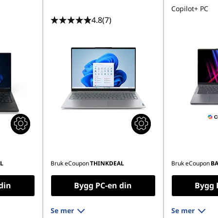
Copilot+ PC
4.8
(7)
L
Bruk eCoupon
THINKDEAL
Bruk eCoupon
B
din
Bygg PC-en din
Bygg 
Se mer
Se mer