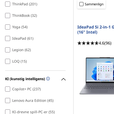
ThinkPad (201)
Sammenlign
ThinkBook (32)
IdeaPad 5i 2-in-1 
Yoga (54)
(16" Intel)
IdeaPad (61)
4.6
(96)
Legion (62)
LOQ (15)
KI (kunstig intelligens)
Copilot+ PC (237)
Lenovo Aura Edition (45)
KI-drevne spill-PC-er (55)