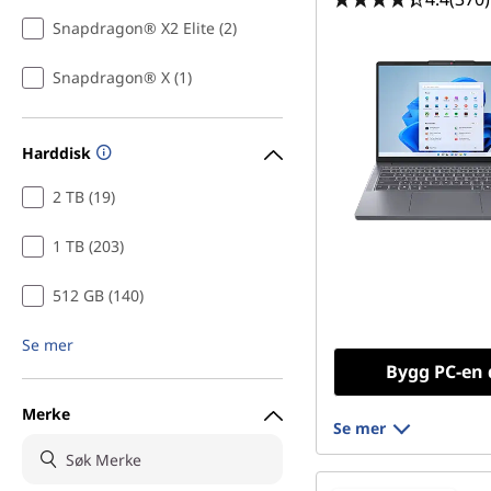
Snapdragon® X2 Elite (2)
Snapdragon® X (1)
Harddisk
2 TB (19)
1 TB (203)
512 GB (140)
Se mer
Bygg PC-en 
Merke
Se mer