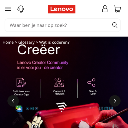
W
Ga naar de hoofdinhoud
a
t
i
Home
>
Glossary
> Wat is coderen?
s
c
o
d
e
r