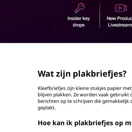
t
o
i
u
d
e
s
page hero 2/3
Wat zijn plakbriefjes?
Kleefbriefjes zijn kleine stukjes papier m
blijven plakken. Ze worden vaak gebruikt o
berichten op te schrijven die gemakkeli
geplakt.
Hoe kan ik plakbriefjes op 