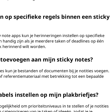
n op specifieke regels binnen een sticky
note apps kun je herinneringen instellen op specifieke
an handig zijn als je meerdere taken of deadlines op één
jk herinnerd wilt worden.
 toevoegen aan mijn sticky notes?
ies kun je bestanden of documenten bij je notities voegen.
e of referentiemateriaal met betrekking tot een bepaalde
abels instellen op mijn plakbriefjes?
elijkheid om prioriteitsniveaus in te stellen of je notities
 en categoriseren van je taken of ideeën, zodat je je