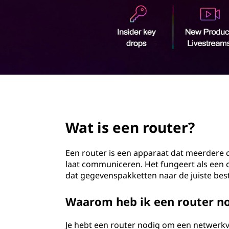
u
o
t
u
d
e
r
?
page hero 2/3
Wat is een router?
Een router is een apparaat dat meerdere
laat communiceren. Het fungeert als een c
dat gegevenspakketten naar de juiste b
Waarom heb ik een router n
Je hebt een router nodig om een netwerkve