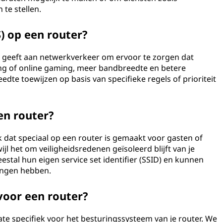
te stellen.
S) op een router?
eit geeft aan netwerkverkeer om ervoor te zorgen dat
ing of online gaming, meer bandbreedte en betere
edte toewijzen op basis van specifieke regels of prioriteit
en router?
 dat speciaal op een router is gemaakt voor gasten of
jl het om veiligheidsredenen geïsoleerd blijft van je
al hun eigen service set identifier (SSID) en kunnen
ingen hebben.
voor een router?
te specifiek voor het besturingssysteem van je router. We