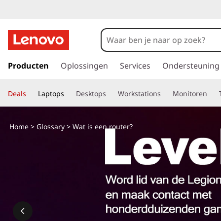
W
a
t
G
a
Producten
Oplossingen
Services
Ondersteuning
i
n
a
s
Deals
Laptops
Desktops
Workstations
Monitoren
a
r
e
d
Home
>
Glossary
> Wat is een router?
e
e
h
o
n
o
f
r
d
i
o
n
h