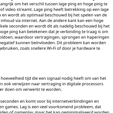
langrijk om het verschil tussen lage ping en hoge ping te
of video streamt. Lage ping heeft betrekking op een lage
n en wordt als optimaal beschouwd bij het spelen van de
inhoud via internet. Aan de andere kant kan een hoge
nkele seconden en wordt dit als nadelig beschouwd bij het
oge ping kan betekenen dat je verbinding te traag is om
 voldoen, waardoor vertragingen, sprongen en haperingen
s negatief kunnen beïnvloeden. Dit probleem kan worden
ebruiken, zoals snellere Wi-Fi of door je hardware te
 hoeveelheid tijd die een signaal nodig heeft om van het
n ook verwijzen naar vertraging in digitale processors
er doen om verwerkt te worden.
iseconden en komt voor bij internetverbindingen en
y en games. Lag is een veel voorkomend probleem, dat
" video of gameplay, maar het kan geminimaliseerd worden