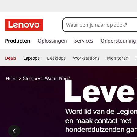
G
a
Producten
Oplossingen
Services
Ondersteuning
n
a
Deals
Laptops
Desktops
Workstations
Monitoren
a
r
d
Home
>
Glossary
> Wat is Ping?
e
h
o
o
f
d
i
n
h