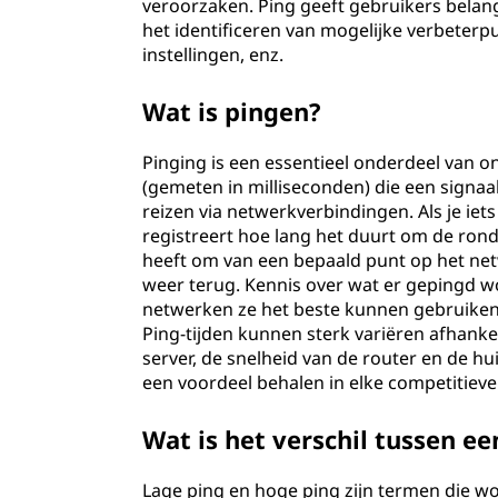
veroorzaken. Ping geeft gebruikers belan
het identificeren van mogelijke verbeterp
instellingen, enz.
Wat is pingen?
Pinging is een essentieel onderdeel van on
(gemeten in milliseconden) die een signaa
reizen via netwerkverbindingen. Als je iets
registreert hoe lang het duurt om de rondr
heeft om van een bepaald punt op het net
weer terug. Kennis over wat er gepingd w
netwerken ze het beste kunnen gebruiken t
Ping-tijden kunnen sterk variëren afhankel
server, de snelheid van de router en de hui
een voordeel behalen in elke competitiev
Wat is het verschil tussen e
Lage ping en hoge ping zijn termen die w