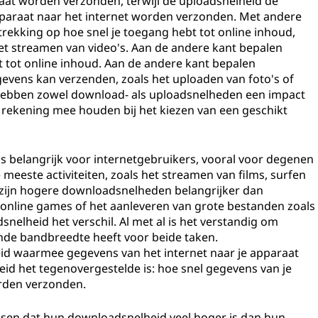
aat worden verzonden, terwijl de uploadsnelheid de
paraat naar het internet worden verzonden. Met andere
kking op hoe snel je toegang hebt tot online inhoud,
t streamen van video's. Aan de andere kant bepalen
 tot online inhoud. Aan de andere kant bepalen
evens kan verzenden, zoals het uploaden van foto's of
hebben zowel download- als uploadsnelheden een impact
er rekening mee houden bij het kiezen van een geschikt
s belangrijk voor internetgebruikers, vooral voor degenen
meeste activiteiten, zoals het streamen van films, surfen
, zijn hogere downloadsnelheden belangrijker dan
 online games of het aanleveren van grote bestanden zoals
snelheid het verschil. Al met al is het verstandig om
ende bandbreedte heeft voor beide taken.
id waarmee gegevens van het internet naar je apparaat
id het tegenovergestelde is: hoe snel gegevens van je
rden verzonden.
sen dat hun downloadsnelheid veel hoger is dan hun