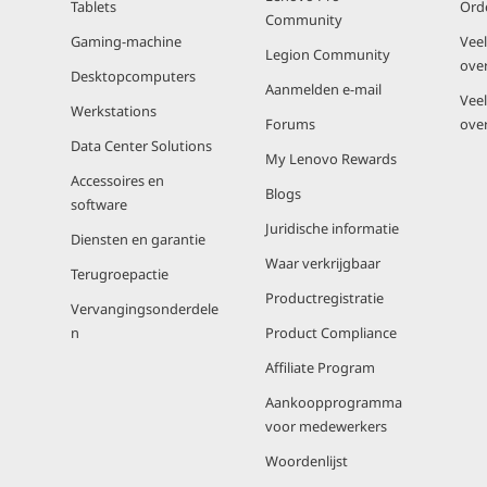
Tablets
Ord
Community
Gaming-machine
Vee
Legion Community
ove
Desktopcomputers
Aanmelden e-mail
Vee
Werkstations
Forums
ove
Data Center Solutions
My Lenovo Rewards
Accessoires en
Blogs
software
Juridische informatie
Diensten en garantie
Waar verkrijgbaar
Terugroepactie
Productregistratie
Vervangingsonderdele
n
Product Compliance
Affiliate Program
Aankoopprogramma
voor medewerkers
Woordenlijst