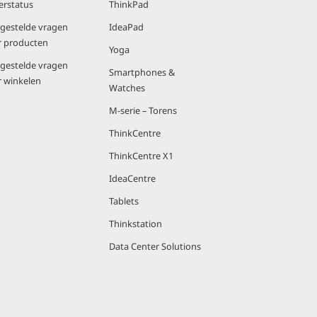
erstatus
ThinkPad
lgestelde vragen
IdeaPad
r producten
Yoga
lgestelde vragen
Smartphones &
r winkelen
Watches
M-serie – Torens
ThinkCentre
ThinkCentre X1
IdeaCentre
Tablets
Thinkstation
Data Center Solutions