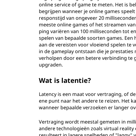
online service of game te meten. Het is be
begrijpen wanneer je online games speelt 
responstijd van ongeveer 20 milliseconde
meeste online games of het streamen van 
ping variëren van 100 milliseconden tot e
spelen van bepaalde soorten games. Een h
aan de vereisten voor vloeiend spelen te
in de gameplay ontstaan die je prestatie
verholpen door een betere verbinding te g
upgraden.
Wat is latentie?
Latency is een maat voor vertraging, of de
ene punt naar het andere te reizen. Het ka
wanneer bepaalde verzoeken er langer ov
Vertraging wordt meestal gemeten in mill
andere technologieën zoals virtual realit
resulteert in lagere snelheden of "laggy