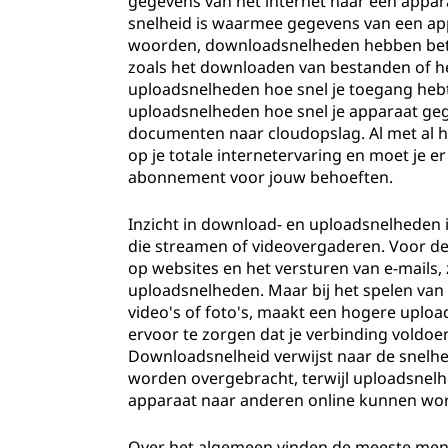
gegevens van het internet naar een appar
snelheid is waarmee gegevens van een ap
woorden, downloadsnelheden hebben betre
zoals het downloaden van bestanden of he
uploadsnelheden hoe snel je toegang hebt
uploadsnelheden hoe snel je apparaat geg
documenten naar cloudopslag. Al met al 
op je totale internetervaring en moet je 
abonnement voor jouw behoeften.
Inzicht in download- en uploadsnelheden i
die streamen of videovergaderen. Voor de 
op websites en het versturen van e-mails
uploadsnelheden. Maar bij het spelen van
video's of foto's, maakt een hogere upload
ervoor te zorgen dat je verbinding voldo
Downloadsnelheid verwijst naar de snelhe
worden overgebracht, terwijl uploadsnelhe
apparaat naar anderen online kunnen wo
Over het algemeen vinden de meeste men