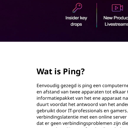
o
u
d
page hero 2/3
Wat is Ping?
Eenvoudig gezegd is ping een computerne
en afstand van twee apparaten tot elkaar 
informatiepakket van het ene apparaat na
duurt voordat het antwoord van het ande
gebruikt door IT-professionals en gamers
verbindingslatentie met een online server
dat er geen verbindingsproblemen zijn di