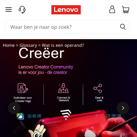
W
Ga naar de hoofdinhoud
a
t
i
Home
>
Glossary
> Wat is een operand?
s
e
e
n
o
p