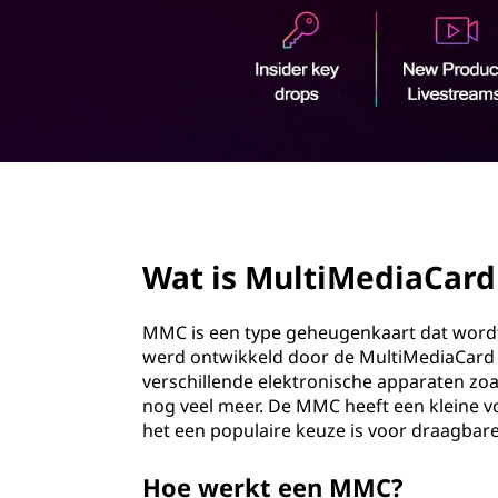
M
o
e
u
d
d
i
a
page hero 2/3
C
Wat is MultiMediaCard
a
r
MMC is een type geheugenkaart dat wordt 
werd ontwikkeld door de MultiMediaCard 
d
verschillende elektronische apparaten zoa
nog veel meer. De MMC heeft een kleine v
(
het een populaire keuze is voor draagbar
M
Hoe werkt een MMC?