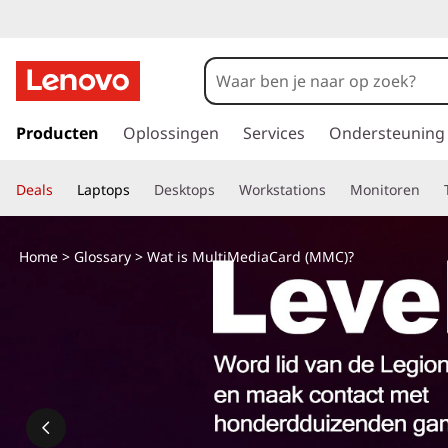
W
a
t
G
a
Producten
Oplossingen
Services
Ondersteuning
i
n
a
s
Deals
Laptops
Desktops
Workstations
Monitoren
a
r
M
d
Home
>
Glossary
> Wat is MultiMediaCard (MMC)?
e
u
h
o
l
o
f
t
d
i
i
n
h