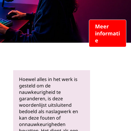
Meer
informati
e
Hoewel alles in het werk is
gesteld om de
nauwkeurigheid te
garanderen, is deze
woordenlijst uitsluitend
bedoeld als naslagwerk en
kan deze fouten of
onnauwkeurigheden
bevatten. Het dient als een