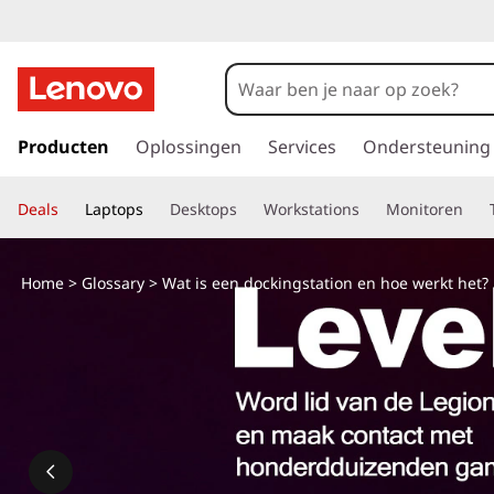
G
a
Producten
Oplossingen
Services
Ondersteuning
n
a
Deals
Laptops
Desktops
Workstations
Monitoren
a
r
d
Home
>
Glossary
> Wat is een dockingstation en hoe werkt het?
e
h
o
o
f
d
i
n
h