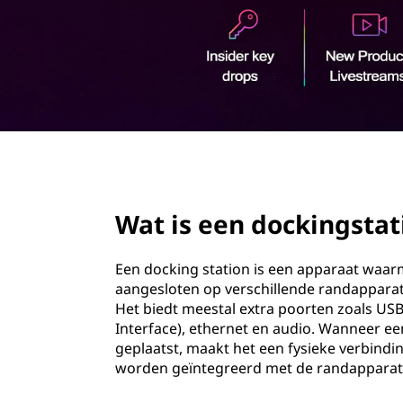
o
u
d
page hero 2/3
Wat is een dockingstat
Een docking station is een apparaat waa
aangesloten op verschillende randapparat
Het biedt meestal extra poorten zoals USB
Interface), ethernet en audio. Wanneer ee
geplaatst, maakt het een fysieke verbind
worden geïntegreerd met de randapparatu