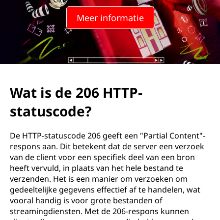
H
Meer informatie
T
T
P
s
Wat is de 206 HTTP-
t
statuscode?
a
De HTTP-statuscode 206 geeft een "Partial Content"-
t
respons aan. Dit betekent dat de server een verzoek
van de client voor een specifiek deel van een bron
u
heeft vervuld, in plaats van het hele bestand te
verzenden. Het is een manier om verzoeken om
s
gedeeltelijke gegevens effectief af te handelen, wat
vooral handig is voor grote bestanden of
c
streamingdiensten. Met de 206-respons kunnen