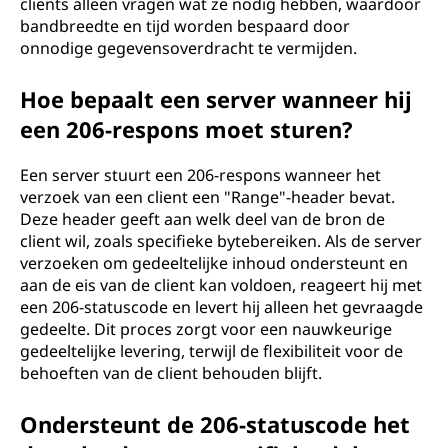
clients alleen vragen wat ze nodig hebben, waardoor
o
bandbreedte en tijd worden bespaard door
onnodige gegevensoverdracht te vermijden.
d
Hoe bepaalt een server wanneer hij
e
een 206-respons moet sturen?
?
Een server stuurt een 206-respons wanneer het
verzoek van een client een "Range"-header bevat.
Deze header geeft aan welk deel van de bron de
client wil, zoals specifieke bytebereiken. Als de server
verzoeken om gedeeltelijke inhoud ondersteunt en
aan de eis van de client kan voldoen, reageert hij met
een 206-statuscode en levert hij alleen het gevraagde
gedeelte. Dit proces zorgt voor een nauwkeurige
gedeeltelijke levering, terwijl de flexibiliteit voor de
behoeften van de client behouden blijft.
Ondersteunt de 206-statuscode het