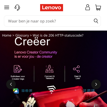
W
Ga naar de hoofdinhoud
a
t
i
Home
>
Glossary
> Wat is de 206 HTTP-statuscode?
s
d
e
2
0
6