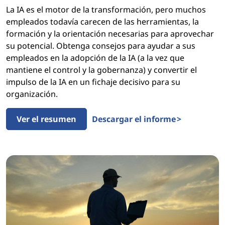
La IA es el motor de la transformación, pero muchos
i
empleados todavía carecen de las herramientas, la
formación y la orientación necesarias para aprovechar
a
su potencial. Obtenga consejos para ayudar a sus
empleados en la adopción de la IA (a la vez que
l
mantiene el control y la gobernanza) y convertir el
d
impulso de la IA en un fichaje decisivo para su
organización.
e
Ver el resumen
Descargar el informe >
l
a
I
A
g