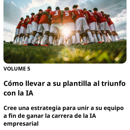
p
l
e
n
o
p
VOLUME 5
o
Cómo llevar a su plantilla al triunfo
t
con la IA
e
Cree una estrategia para unir a su equipo
n
a fin de ganar la carrera de la IA
empresarial
c