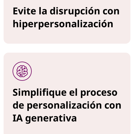
e
Evite la disrupción con
T
hiperpersonalización
I
q
u
e
d
Simplifique el proceso
e
de personalización con
s
IA generativa
e
a