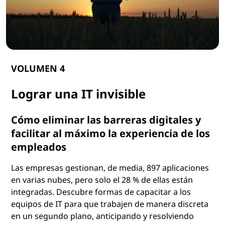
e
n
e
VOLUMEN 4
r
Lograr una IT invisible
a
t
Cómo eliminar las barreras digitales y
facilitar al máximo la experiencia de los
i
empleados
v
Las empresas gestionan, de media, 897 aplicaciones
a
en varias nubes, pero solo el 28 % de ellas están
integradas. Descubre formas de capacitar a los
equipos de IT para que trabajen de manera discreta
en un segundo plano, anticipando y resolviendo