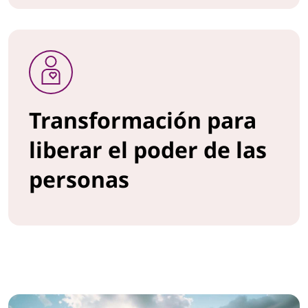
n
l
i
b
Transformación para
e
liberar el poder de las
r
personas
a
r
e
l