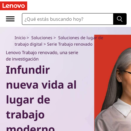
O
r
i
Inicio
>
Soluciones
>
Soluciones de lugar de
e
trabajo digital
> Serie Trabajo renovado
Lenovo Trabajo renovado, una serie
n
de investigación
Infundir
t
a
nueva vida al
c
lugar de
i
trabajo
ó
moderno