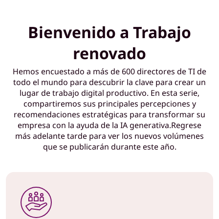
r
Bienvenido a Trabajo
a
renovado
l
Hemos encuestado a más de 600 directores de TI de
i
todo el mundo para descubrir la clave para crear un
d
lugar de trabajo digital productivo. En esta serie,
compartiremos sus principales percepciones y
e
recomendaciones estratégicas para transformar su
empresa con la ayuda de la IA generativa.Regrese
r
más adelante tarde para ver los nuevos volúmenes
que se publicarán durante este año.
e
s
d