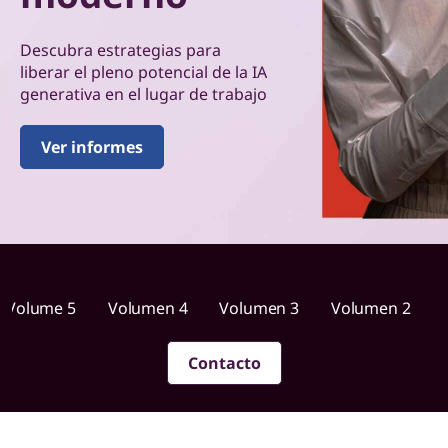
n
p
Descubra estrategias para
liberar el pleno potencial de la IA
r
generativa en el lugar de trabajo
á
Ver informes
c
t
i
c
Volume 5
Volumen 4
Volumen 3
Volumen 2
a
Contacto
p
a