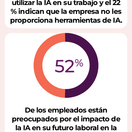
c
utilizar la IA en su trabajo y el 22
% indican que la empresa no les
o
proporciona herramientas de IA.
n
l
a
I
A
De los empleados están
preocupados por el impacto de
la IA en su futuro laboral en la