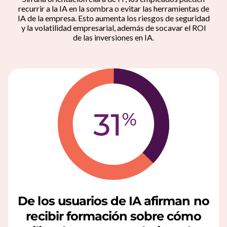
a
recurrir a la IA en la sombra o evitar las herramientas de
IA de la empresa. Esto aumenta los riesgos de seguridad
y la volatilidad empresarial, además de socavar el ROI
a
de las inversiones en IA.
l
t
r
i
u
n
f
De los usuarios de IA afirman no
o
recibir formación sobre cómo