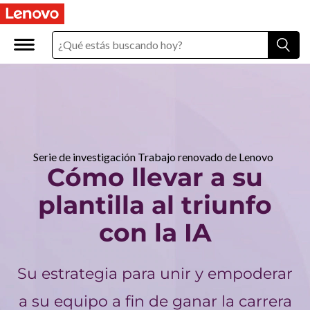
C
ó
m
o
l
l
Serie de investigación Trabajo renovado de Lenovo
Cómo llevar a su
e
plantilla al triunfo
v
con la IA
a
Su estrategia para unir y empoderar
r
a su equipo a fin de ganar la carrera