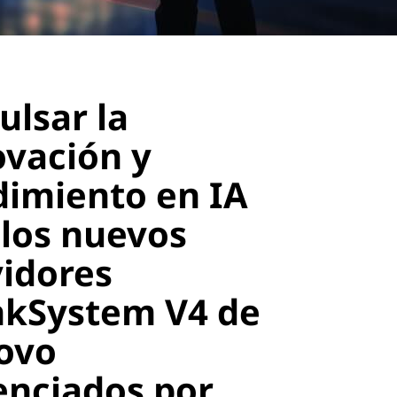
ulsar la
ovación y
dimiento en IA
 los nuevos
vidores
nkSystem V4 de
ovo
enciados por