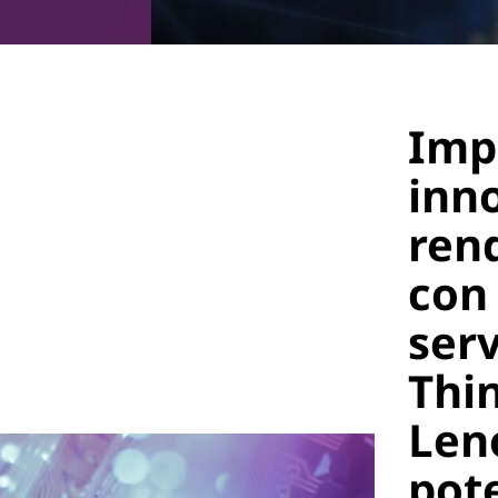
Imp
inn
ren
con
ser
Thi
Len
pot