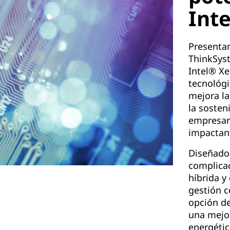
Inte
Presenta
ThinkSys
Intel® Xe
tecnológi
mejora la
la sosten
empresar
impactan
Diseñado
complicac
híbrida y
gestión c
opción de
una mejor
energétic