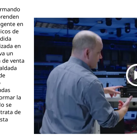
formando
prenden
 gente en
ticos de
rdida
izada en
va un
a de venta
aldada
de
o
ndas
ormar la
o se
 trata de
sta