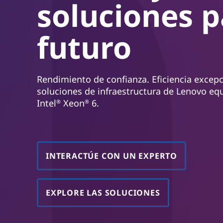
soluciones p
n
c
i
futuro
p
a
l
Rendimiento de confianza. Eficiencia excepc
soluciones de infraestructura de Lenovo e
Intel
Xeon
6.
®
®
INTERACTÚE CON UN EXPERTO
EXPLORE LAS SOLUCIONES