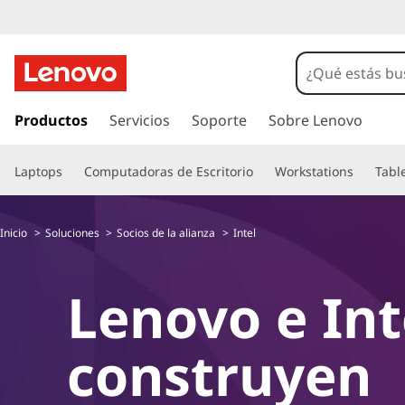
I
r
Productos
Servicios
Soporte
Sobre Lenovo
a
l
Laptops
Computadoras de Escritorio
Workstations
Tabl
c
o
n
Inicio
Soluciones
Socios de la alianza
Intel
t
e
n
Lenovo e Int
i
d
o
construyen
p
r
i