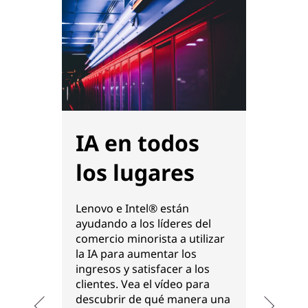
IA en todos
Le
los lugares
Int
con
Lenovo e Intel® están
ayudando a los líderes del
fu
comercio minorista a utilizar
la IA para aumentar los
re
ingresos y satisfacer a los
par
clientes. Vea el vídeo para
descubrir de qué manera una