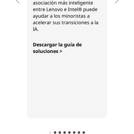
asociación más inteligente
Lenovo
entre Lenovo e Intel® puede
ayudan
ayudar a los minoristas a
usar l
acelerar sus transiciones a la
de ina
IA.
aument
mejora
Descargar la guía de
trabaj
soluciones >
logísti
descub
asocia
entre 
ayudar
aceler
IA.
Leer e