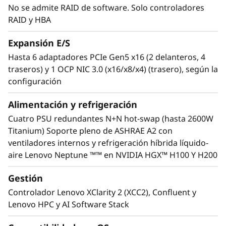
No se admite RAID de software. Solo controladores
en otras GPU de NVIDIA? Consulte nuestra
RAID y HBA
gama completa en el Resumen de GPU
ThinkSystem y ThinkAgile.
Expansión E/S
Hasta 6 adaptadores PCIe Gen5 x16 (2 delanteros, 4
traseros) y 1 OCP NIC 3.0 (x16/x8/x4) (trasero), según la
configuración
Alimentación y refrigeración
Cuatro PSU redundantes N+N hot-swap (hasta 2600W
Titanium) Soporte pleno de ASHRAE A2 con
ventiladores internos y refrigeración híbrida líquido-
aire Lenovo Neptune ™™ en NVIDIA HGX™ H100 Y H200
Gestión
Controlador Lenovo XClarity 2 (XCC2), Confluent y
Tecnología Lenovo Neptune™
Lenovo HPC y AI Software Stack
Algunos modelos cuentan con un módulo de
refrigeración híbrida Lenovo Neptune™ que