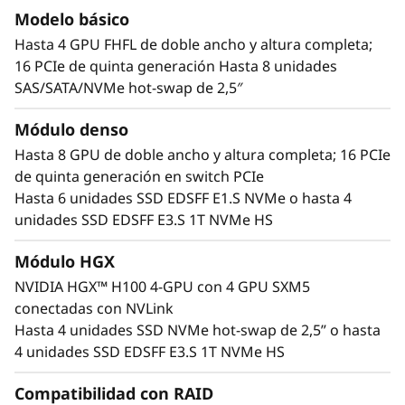
Modelo básico
Hasta 4 GPU FHFL de doble ancho y altura completa;
16 PCIe de quinta generación Hasta 8 unidades
SAS/SATA/NVMe hot-swap de 2,5″
Módulo denso
Hasta 8 GPU de doble ancho y altura completa; 16 PCIe
de quinta generación en switch PCIe
Hasta 6 unidades SSD EDSFF E1.S NVMe o hasta 4
Plataforma de computación acelerada
unidades SSD EDSFF E3.S 1T NVMe HS
El ThinkSystem SR675 V3 esta diseñado para
Módulo HGX
admitir aceleradores AMD Instinct MI Series,
NVIDIA HGX™ H100 4-GPU con 4 GPU SXM5
Qualcomm Cloud AI aceleradores
y la amplia
conectadas con NVLink
cartera de centros de datos NVIDIA
Blackwell
Hasta 4 unidades SSD NVMe hot-swap de 2,5” o hasta
Hopper, Lovelace y Ampere, además de 4 GPU
4 unidades SSD EDSFF E3.S 1T NVMe HS
NVIDIA HGX H100 con NVLink, gasta 8 GPU
NVIDIA H100 Tensor Core con NVLink Bridge y
Compatibilidad con RAID
GPU NVIDIA L40 Tensor Core. ¿Está interesado