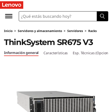
T
h
i
Inicio
>
Servidores y almacenamiento
>
Servidores
>
Racks
n
ThinkSystem SR675 V3
k
Información general
Características
Esp. Técnicas (Opcional
S
y
s
t
e