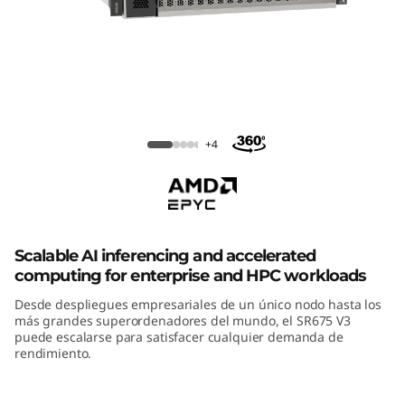
m
S
R
6
ThinkSystem SR675 V3
+4
7
5
V
Scalable AI inferencing and accelerated
3
computing for enterprise and HPC workloads
G
Desde despliegues empresariales de un único nodo hasta los
más grandes superordenadores del mundo, el SR675 V3
puede escalarse para satisfacer cualquier demanda de
P
rendimiento.
U