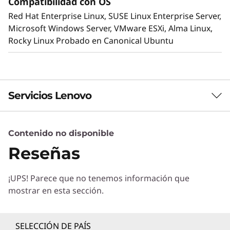
Compatibilidad con OS
disipa rápidamente el calor en un
Red Hat Enterprise Linux, SUSE Linux Enterprise Server,
intercambiador de calor líquido-aire de circuito
Microsoft Windows Server, VMware ESXi, Alma Linux,
cerrado que ofrece todas las ventajas de la
Rocky Linux Probado en Canonical Ubuntu
refrigeración líquida sin necesidad de obras de
fontanería.
Servicios Lenovo
Contenido no disponible
Servicios de Soluciones
Reseñas
Diseñe la mejor estrategia para su empresa.
Trabajaremos con usted para hallar la solución
¡UPS! Parece que no tenemos información que
correcta para sus exclusivas necesidades
mostrar en esta sección.
empresariales.
Más información
SELECCIÓN DE PAÍS