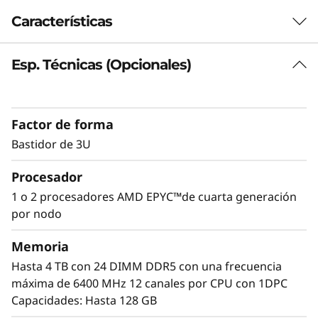
R
Características
a
Esp. Técnicas (Opcionales)
Plataforma con elevada densidad de GPU
c
A medida que aumentan las cargas de trabajo
k
que aprovechan las capacidades de los
Factor de forma
aceleradores, crece la demanda de GPU. El
S
ThinkSystem SR675 V3 ofrece un rendimiento
Bastidor de 3U
óptimo en aplicaciones verticales de diferentes
e
Procesador
sectores, como la distribución minorista, la
fabricación, los servicios financieros y la
r
1 o 2 procesadores AMD EPYC™de cuarta generación
sanidad, lo que mejora la extracción de
por nodo
v
información útil para impulsar la innovación
mediante el aprendizaje automático y el
Memoria
e
aprendizaje profundo.
Hasta 4 TB con 24 DIMM DDR5 con una frecuencia
máxima de 6400 MHz 12 canales por CPU con 1DPC
r
Capacidades: Hasta 128 GB