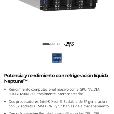
c
o
n
G
Servidor Lenovo ThinkSystem SR780a
P
V3 GPU
+3
U
p
a
Potencia y rendimiento con refrigeración líquida
Neptune™
r
Rendimiento computacional masivo con 8 GPU NVIDIA
H100/H200/B200 totalmente interconectadas.
a
Dos procesadores Intel® Xeon® Scalable de 5ª generación
con 32 sockets DIMM DDR5 y 12 bahías de almacenamiento.
I
Con refrigeración líquida Neptune™ para las CPU, GPU y