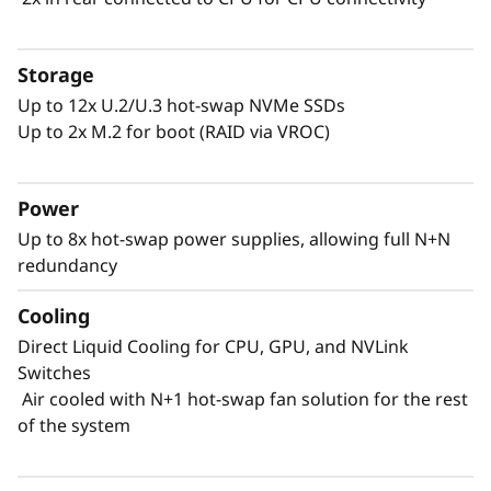
Storage
Up to 12x U.2/U.3 hot-swap NVMe SSDs
Up to 2x M.2 for boot (RAID via VROC)
Power
Up to 8x hot-swap power supplies, allowing full N+N
redundancy
Rendimiento impulsado por la
Cooling
refrigeración líquida
Direct Liquid Cooling for CPU, GPU, and NVLink
Los centros de datos han de sobresalir en
Switches
rendimiento y a la vez satisfacer importantes
Air cooled with N+1 hot-swap fan solution for the rest
restricciones en consumo. La innovación de
of the system
Lenovo es evidente en el ThinkSystem SR780a
V3, que prioriza la eficiencia energética. El uso