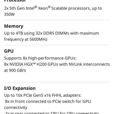
ranuras PCIe Gen5 para acelerar los
®
®
2x 5th Gen Intel
Xeon
Scalable processors, up to
resultados.
350W
A la hora de desarrollar su propia plataforma
Memory
de IA o de ofrecer recursos de IA mediante la
Up to 4TB using 32x DDR5 DIMMs with maximum
nube, el ThinkSystem SR780a V3 le
frequency at 5600MHz
proporciona potencia de computación sin
precedentes en una unidad 5U densa y
GPU
compacta. Desarrollo de modelos,
Supports 8x high-performance GPUs:
entrenamiento, desarrollo de IA generativa y
8x NVIDIA HGX™ H200 GPUs with NVLink interconnects
grandes simulaciones de HPC son algunas de
at 900 GB/s
las tareas que pueden beneficiarse del mayor
rendimiento sostenido del ThinkSystem
SR780a V3.
I/O Expansion
Up to 10x PCIe Gen5 x16 FHHL adapters:
8x in front connected to PCIe switch for GPU
connectivity
2x in rear connected to CPU for CPU connectivity