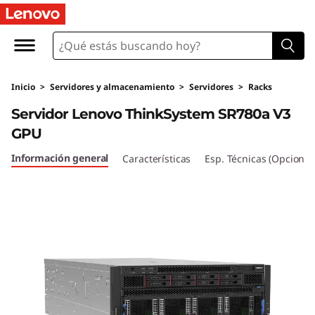
S
e
r
Inicio
>
Servidores y almacenamiento
>
Servidores
>
Racks
v
Servidor Lenovo ThinkSystem SR780a V3
i
GPU
d
Información general
Características
Esp. Técnicas (Opcional
o
r
5
U