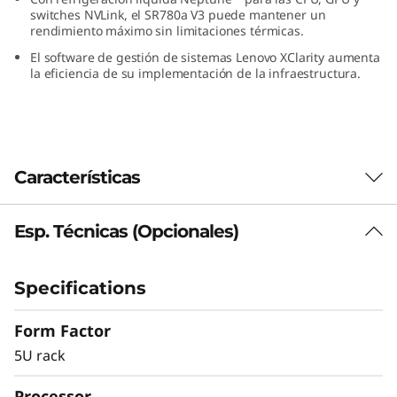
A
switches NVLink, el SR780a V3 puede mantener un
rendimiento máximo sin limitaciones térmicas.
y
El software de gestión de sistemas Lenovo XClarity aumenta
la eficiencia de su implementación de la infraestructura.
H
P
C
Características
Esp. Técnicas (Opcionales)
Ampliar los límites de la computación
para IA y HPC
Con dos procesadores Intel® Xeon® Scalable
Specifications
de 5.ª generación, el ThinkSystem SR780a V3
ofrece el rendimiento que se precisa para
Form Factor
tareas de IA y HPC con elevado nivel de
5U rack
exigencia de computación. Admite gran
cantidad de memoria DDR5, unidades NVMe y
Processor