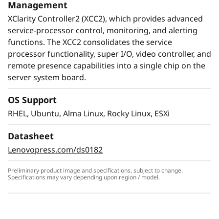
de refrigeración líquida Neptune™ en vez de la
Management
refrigeración por aire tradicional le permite
XClarity Controller2 (XCC2), which provides advanced
aumentar el rendimiento y mantenerse dentro
service-processor control, monitoring, and alerting
de los umbrales de consumo.
functions. The XCC2 consolidates the service
processor functionality, super I/O, video controller, and
La refrigeración líquida Neptune™ aumenta la
remote presence capabilities into a single chip on the
eficiencia al eliminar hasta el 95% del calor y
server system board.
hace posible el formato compacto 5U del
ThinkSystem SR780a V3.
OS Support
RHEL, Ubuntu, Alma Linux, Rocky Linux, ESXi
Datasheet
Lenovopress.com/ds0182
Preliminary product image and specifications, subject to change.
Specifications may vary depending upon region / model.