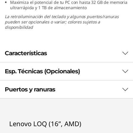
Maximiza el potencial de tu PC con hasta 32 GB de memoria
ultrarrápida y 1 TB de almacenamiento
La retroiluminación del teclado y algunos puertos/ranuras
pueden ser opcionales o variar; colores sujetos a
disponibilidad
Características
Esp. Técnicas (Opcionales)
La velocidad y la resistencia de los
procesadores AMD Ryzen™ se unen
Puertos y ranuras
La velocidad se une a la resistencia durante el
RENDIMIENTO
juego en este portátil para videojuegos
equipado con procesadores AMD Ryzen™.
Batería (opcional)
Aprovecha el rendimiento puro que necesitas
Hasta 60 Wh/80 Wh
para ganar sin renunciar a la duración de la
Hasta 8 horas
Lenovo LOQ (16”, AMD)
batería.
Compatible con Super Rapid Charge Pro (0-40 % de