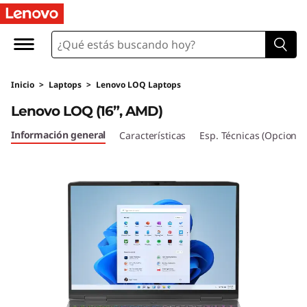
L
e
n
Inicio
>
Laptops
>
Lenovo LOQ Laptops
o
Lenovo LOQ (16”, AMD)
v
Información general
Características
Esp. Técnicas (Opcional
o
L
O
Q
(