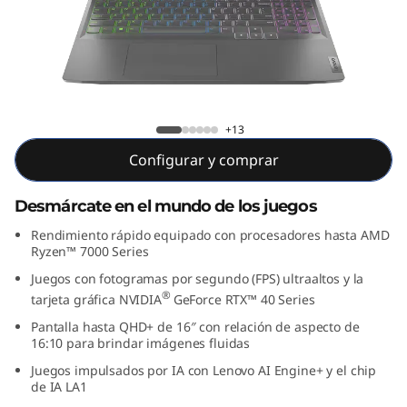
1
6
”
,
Lenovo LOQ (16”, AMD)
+13
A
Configurar y comprar
M
Desmárcate en el mundo de los juegos
D
Rendimiento rápido equipado con procesadores hasta AMD
Ryzen™ 7000 Series
)
Juegos con fotogramas por segundo (FPS) ultraaltos y la
®
tarjeta gráfica NVIDIA
GeForce RTX™ 40 Series
Pantalla hasta QHD+ de 16″ con relación de aspecto de
16:10 para brindar imágenes fluidas
Juegos impulsados por IA con Lenovo AI Engine+ y el chip
de IA LA1