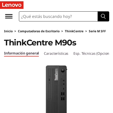
T
h
i
Inicio
>
Computadoras de Escritorio
>
ThinkCentre
>
Serie M SFF
n
ThinkCentre M90s
k
Información general
Características
Esp. Técnicas (Opcional
C
e
n
t
r