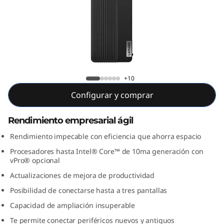
e
M
9
0
ThinkCentre M90s
+10
s
Configurar y comprar
S
Rendimiento empresarial ágil
F
Rendimiento impecable con eficiencia que ahorra espacio
F
Procesadores hasta Intel® Core™ de 10ma generación con
vPro® opcional
(
Actualizaciones de mejora de productividad
I
Posibilidad de conectarse hasta a tres pantallas
Capacidad de ampliación insuperable
n
Te permite conectar periféricos nuevos y antiguos