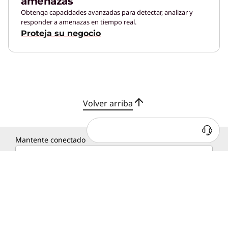
amenazas
Obtenga capacidades avanzadas para detectar, analizar y
responder a amenazas en tiempo real.
Proteja su negocio
Volver arriba
¿Tienes alguna duda?
Estamos para ayudarte
Mantente conectado
Ingresa tu email
SELECCIÓN DE PAÍS
MÉXICO