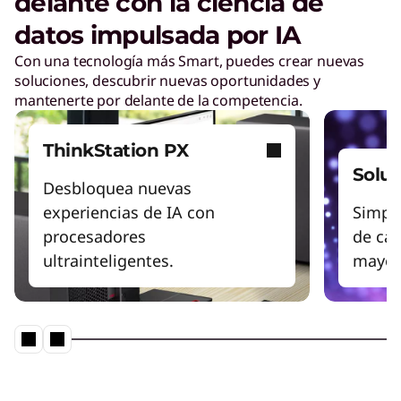
delante con la ciencia de
datos impulsada por IA
Con una tecnología más Smart, puedes crear nuevas
soluciones, descubrir nuevas oportunidades y
mantenerte por delante de la competencia.
ThinkStation PX
Solu
Desbloquea nuevas
experiencias de IA con
Simpli
procesadores
de cas
ultrainteligentes.
mayor 