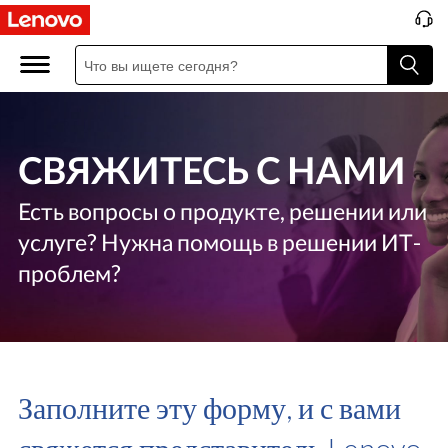
С
в
я
ж
СВЯЖИТЕСЬ С НАМИ
и
Есть вопросы о продукте, решении или
т
услуге? Нужна помощь в решении ИТ-
е
проблем?
с
ь
с
Заполните эту форму, и с вами
н