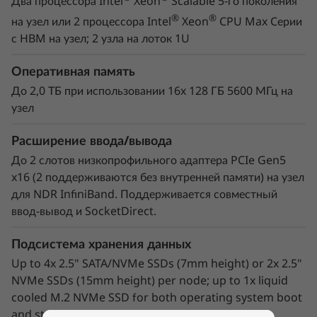
Два процессора Intel
Xeon
Scalable 5-го поколения
®
®
на узел или 2 процессора Intel
Xeon
CPU Max Cерии
с HBM на узел; 2 узла на лоток 1U
Оперативная память
До 2,0 ТБ при использовании 16x 128 ГБ 5600 МГц на
узел
Расширение ввода/вывода
До 2 слотов низкопрофильного адаптера PCIe Gen5
x16 (2 поддерживаются без внутренней памяти) на узел
для NDR InfiniBand. Поддерживается совместный
ввод-вывод и SocketDirect.
Рост производительности и плотности
Подсистема хранения данных
ThinkSystem SD650 V3 оснащен двумя
®
®
Up to 4x 2.5" SATA/NVMe SSDs (7mm height) or 2x 2.5"
процессорами Intel
Xeon
Platinum 4-го
NVMe SSDs (15mm height) per node; up to 1x liquid
поколения. Благодаря технологии жидкостного
cooled M.2 NVMe SSD for both operating system boot
охлаждения Neptune™ он может работать с
and storage functions
процессорами мощностью до 350 Вт в