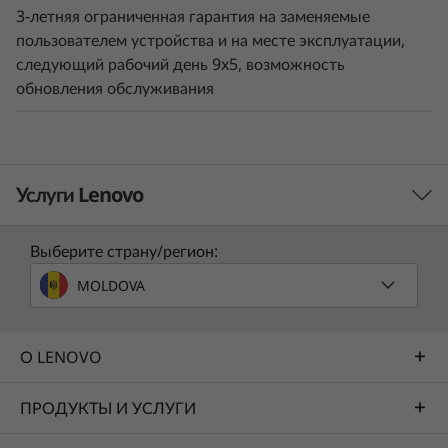
3-летняя ограниченная гарантия на заменяемые
пользователем устройства и на месте эксплуатации,
следующий рабочий день 9x5, возможность
обновления обслуживания
Услуги Lenovo
Выберите страну/регион:
Услуги по решению
MOLDOVA
Разработайте лучшую стратегию для своего
предприятия. В совместной работе с вами мы найдем
правильное решение для ваших уникальных бизнес-
О LENOVO
потребностей.
ПРОДУКТЫ И УСЛУГИ
Подробнее