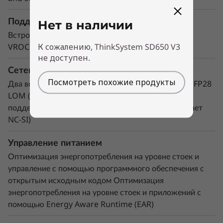
компактном форм-факторе 1/2U, по сравнению
Поддержка RAID
с процессорами мощностью 165-205 Вт в
Нет в наличии
системах 1/2U с воздушным охлаждением.
Встроенный контроллер SATA с SW RAID или Intel
К сожалению, ThinkSystem SD650 V3
Одна стойка серверов ThinkSystem SD650 V3
VROC
не доступен.
может обеспечить более половины петафлоп
Сетевые интерфейсы
вычислительной мощности HPC без
Посмотреть похожие продукты
использования ускорителей.
Два встроенных интерфейса Ethernet: 2x 25GbE SFP28
LOM (с поддержкой 1 Гбит, 10 Гбит или 25 Гбит;
поддерживает NC-SI) и 1x 1GbE RJ45 (поддерживает
NC-SI)
Управление питанием
Оптимизация энергопотребления на уровне стоек и
управление с помощью программного обеспечения с
открытым исходным кодом Оптимизация
энергопотребления на уровне стоек и приложений с
помощью Energy Aware Runtime (EAR)