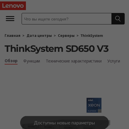
L
e
n
Главная
>
Дата центры
>
Серверы
>
ThinkSystem
o
ThinkSystem SD650 V3
v
Обзор
Функции
Технические характеристики
Услуги
o
T
h
i
n
Доступны новые параметры