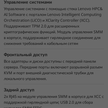
Управление системами
Управление системами с помощью стека Lenovo HPC&
Тихая эффективность
AI Software с порталом Lenovo Intelligent Computing
Поскольку водяное охлаждение сохраняет
Orchestration (LiCO) и XClarity Controller (XCC).
компоненты более холодными, в ThinkSystem
Поддерживает TPM 2.0 для расширенных
SD650 V3 нет вентиляторов, которые являются
криптографических функций. Модуль управления SMM
основным потребителем энергии. Клиенты,
в корпусе, поддерживает гирляндное соединение для
внедрившие системы Neptune™ DWC,
снижения требований к кабельным сетям
отмечают до 40% экономии затрат на
электроэнергию за счет оптимизации
Фронтальный доступ
аппаратного и программного обеспечения.
Все адаптеры и диски доступны с передней панели
Отказ от вентиляторов в системе охлаждения
сервера. Передние порты включают разрывной разъем
делает серверы почти бесшумными.
KVM и порт внешней диагностической трубки для
локального управления.
Задний доступ
2x RJ45 на модуле управления SMM в корпусе для XCC с
поддержкой гирляндной цепи; USB 2.0 для сбора