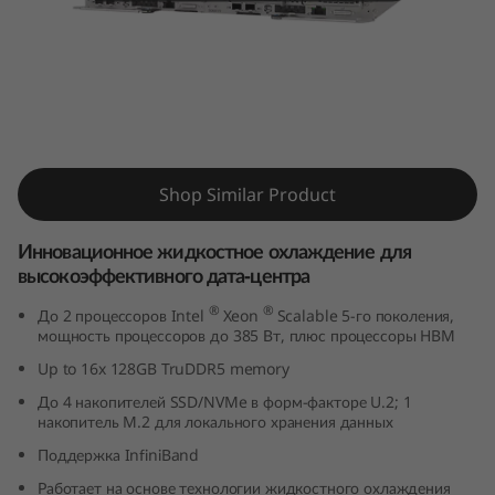
k
S
y
s
ThinkSystem SD650 V3
t
Shop Similar Product
e
Инновационное жидкостное охлаждение для
высокоэффективного дата-центра
m
®
®
До 2 процессоров Intel
Xeon
Scalable 5-го поколения,
S
мощность процессоров до 385 Вт, плюс процессоры HBM
Up to 16x 128GB TruDDR5 memory
D
До 4 накопителей SSD/NVMe в форм-факторе U.2; 1
6
накопитель M.2 для локального хранения данных
Поддержка InfiniBand
5
Работает на основе технологии жидкостного охлаждения