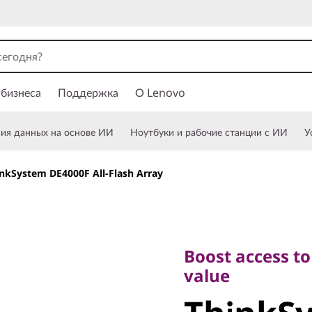
 бизнеса
Поддержка
О Lenovo
ния данных на основе ИИ
Ноутбуки и рабочие станции с ИИ
У
nkSystem DE4000F All-Flash Array
Boost access to yo
value
Boost access to
ThinkSy
value