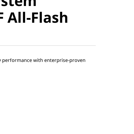
ystem
All-Flash
 All-Flash
ray performance with enterprise-proven