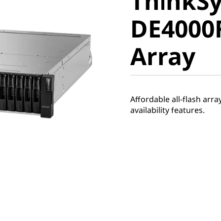
ThinkS
DE4000F 
DE4000F
Array
Array
Affordable all-flash ar
availability features.