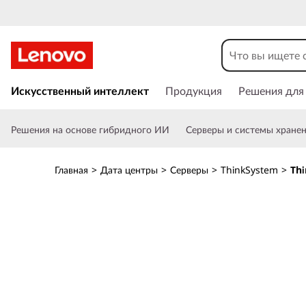
T
h
i
П
е
Искусственный интеллект
Продукция
Решения для
n
р
е
k
Решения на основе гибридного ИИ
Серверы и системы хране
й
т
S
и
Главная
>
Дата центры
>
Серверы
>
ThinkSystem
>
Thi
к
y
о
с
s
н
о
t
в
н
e
о
м