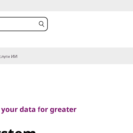
слуги ИИ
ur data for greater
 your data for greater
stem