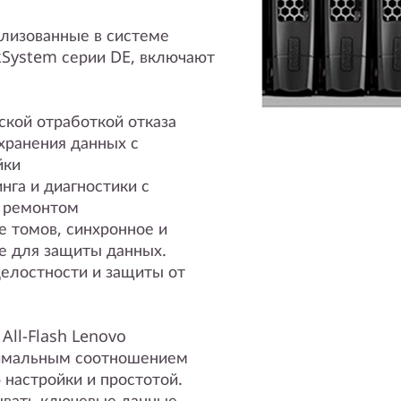
ализованные в системе
nkSystem серии DE, включают
ской отработкой отказа
хранения данных с
йки
га и диагностики с
 ремонтом
е томов, синхронное и
е для защиты данных.
целостности и защиты от
All-Flash Lenovo
тимальным соотношением
 настройки и простотой.
ывать ключевые данные