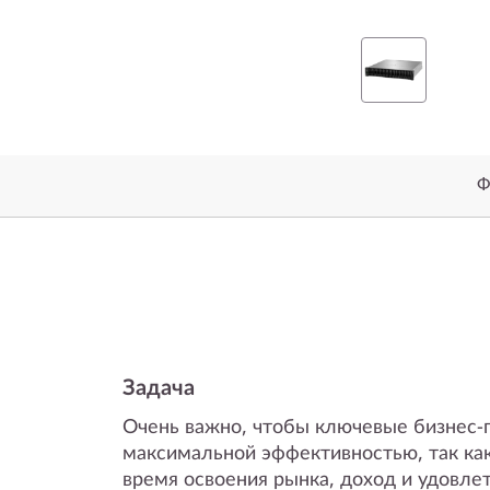
-
F
l
a
Ф
s
h
A
r
Задача
r
Очень важно, чтобы ключевые бизнес-
a
максимальной эффективностью, так как
время освоения рынка, доход и удовлет