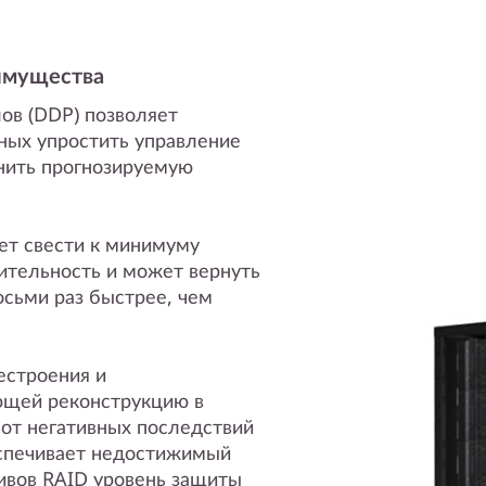
имущества
ов (DDP) позволяет
ных упростить управление
анить прогнозируемую
.
ет свести к минимуму
ительность и может вернуть
осьми раз быстрее, чем
естроения и
ющей реконструкцию в
от негативных последствий
еспечивает недостижимый
ивов RAID уровень защиты