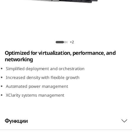
m
S
N
5
ThinkSystem SN550 Blade Server
+2
5
Optimized for virtualization, performance, and
networking
0
Simplified deployment and orchestration
B
Increased density with flexible growth
l
Automated power management
XClarity systems management
a
d
Функции
e