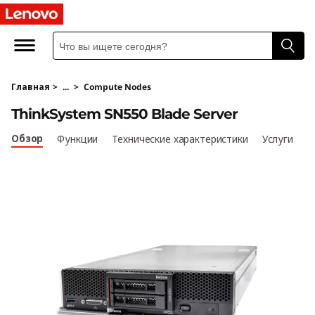
T
h
i
Главная
>
...
>
Compute Nodes
n
ThinkSystem SN550 Blade Server
k
Обзор
Функции
Технические характеристики
Услуги
S
y
s
t
e