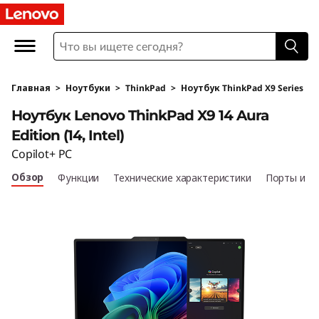
T
h
i
Главная
>
Ноутбуки
>
ThinkPad
>
Ноутбук ThinkPad X9 Series
n
Ноутбук Lenovo ThinkPad X9 14 Aura
k
Edition (14, Intel)
Copilot+ PC
P
Обзор
Функции
Технические характеристики
Порты и р
a
d
X
9