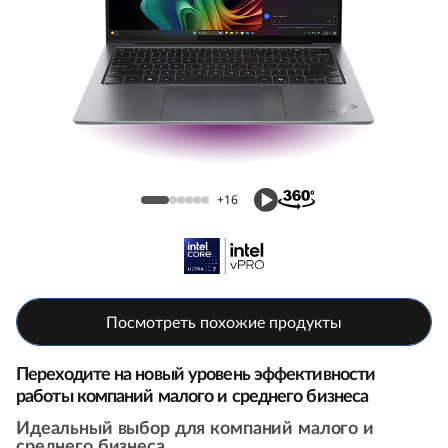
1
4
A
u
Ноутбук Lenovo ThinkPad X9 14 Aura
r
Edition (14, Intel)
+16
a
E
d
Посмотреть похожие продукты
i
Переходите на новый уровень эффективности
t
работы компаний малого и среднего бизнеса
i
Идеальный выбор для компаний малого и
среднего бизнеса