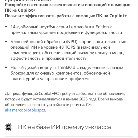
Раскройте потенциал эффективности и инноваций с помощью
o
ПК на Copilot+
Повысьте эффективность работы с помощью ПК на Copilot+
n
14-дюймовый ноутбук серии Lenovo Aura Edition с
(
премиальным уровнем поддержки и функциональности
Блок нейронной обработки (NPU) с производительностью
1
операций ИИ на уровне 48 TOPS (в максимальной
комплектации), обеспечивающий вычислительную мощь,
4
эффективность и производительность
Новый дизайн корпуса ThinkPad с выделенным главным
ʺ
блоком для ключевых компонентов, обновленной
клавиатурой и ультратонким профилем
I
Для ряда функций Copilot+РС требуются бесплатные обновления,
n
которые будут устанавливаться в начале 2025 года. Время выхода
обновления зависит от устройства и региона. См.
aka.ms/copilotpluspcs.
t
e
ПК на базе ИИ премиум-класса