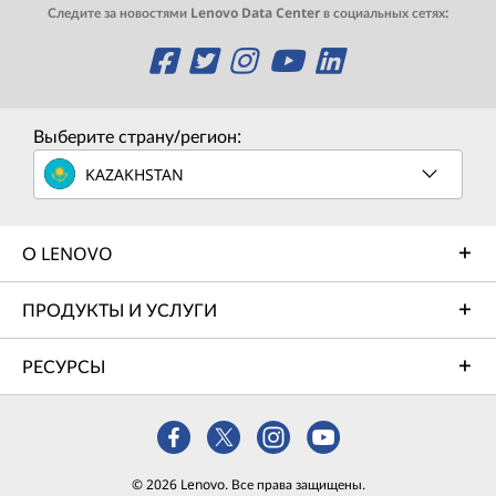
Следите за новостями Lenovo Data Center в социальных сетях:
O
O
O
O
O
p
p
p
p
p
e
e
e
e
e
Выберите страну/регион:
n
n
n
n
n
KAZAKHSTAN
s
s
s
s
s
О LENOVO
a
a
a
a
a
n
n
n
n
n
ПРОДУКТЫ И УСЛУГИ
e
e
e
e
e
РЕСУРСЫ
w
w
w
w
w
w
w
w
w
w
i
i
i
i
i
© 2026 Lenovo. Все права защищены.