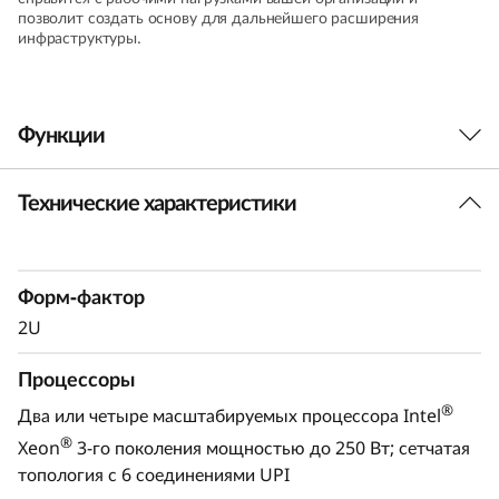
позволит создать основу для дальнейшего расширения
инфраструктуры.
Функции
Технические характеристики
Форм-фактор
2U
Процессоры
®
Два или четыре масштабируемых процессора Intel
Oптимизация для роста
®
Xeon
3-го поколения мощностью до 250 Вт; сетчатая
топология с 6 соединениями UPI
Lenovo ThinkSystem SR850 V2 без особых