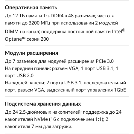
усилий справляется со стандартными рабочими
Оперативная память
нагрузками, такими как бизнес-приложения
До 12 ТБ памяти TruDDR4 в 48 разъемах; частота
общего назначения и консолидация серверов,
памяти до 3200 МГц при использовании 2 модулей
но также способен поддерживать
®
быстрорастущие области бизнеса вашей
DIMM на канал; поддержка постоянной памяти Intel
организации. Идите в ногу с темпами
Optane™ серии 200
расширения своей ИТ-среды благодаря новому
Модули расширения
серверу Lenovo форм-фактора 2U/4S на базе
®
®
До 7 разъемов для модулей расширения PCIe 3.0
масштабируемых процессоров Intel
Xeon
3-
На передней панели: разъем VGA, 1 порт USB 3.1, 1
го поколения.
порт USB 2.0
На задней панели: 2 порта USB 3.1, последовательный
порт, разъем VGA, выделенный порт управления 1GbE
Подсистема хранения данных
До 24 2,5-дюймовых накопителей; поддержка до 24
накопителей NVMe (16 с подключением 1:1); 2
накопителя 7 мм для загрузки.