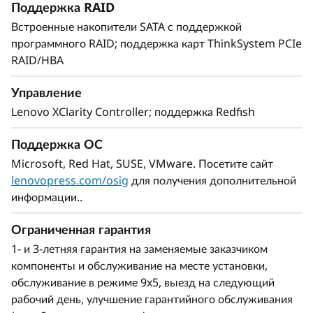
Поддержка RAID
сравнению с развертыванием вручную.
Встроенные накопители SATA с поддержкой
ThinkShield защищает все решения,
программного RAID; поддержка карт ThinkSystem PCIe
используемые вашей компанией, на
RAID/HBA
протяжении всего их жизненного цикла – от
разработки до вывода из эксплуатации.
Управление
Lenovo XClarity Controller; поддержка Redfish
Поддержка ОС
Microsoft, Red Hat, SUSE, VMware. Посетите сайт
lenovopress.com/osig
для получения дополнительной
информации..
Ограниченная гарантия
1- и 3-летняя гарантия на заменяемые заказчиком
компоненты и обслуживание на месте установки,
обслуживание в режиме 9x5, выезд на следующий
Поддержка рабочих нагрузок нового
рабочий день, улучшение гарантийного обслуживания