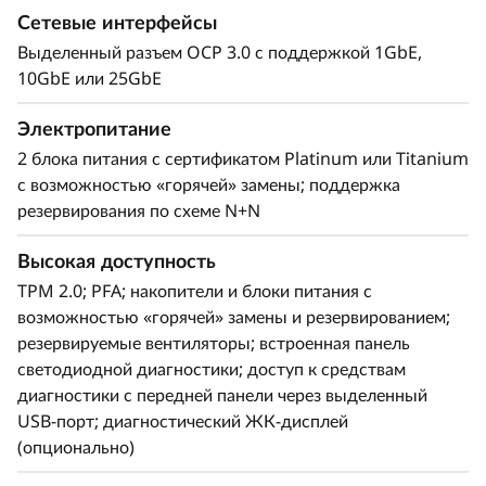
Сетевые интерфейсы
Выделенный разъем OCP 3.0 с поддержкой 1GbE,
10GbE или 25GbE
Электропитание
2 блока питания с сертификатом Platinum или Titanium
с возможностью «горячей» замены; поддержка
Продуманная гибкая конструкция
резервирования по схеме N+N
Проектирование легко масштабируемой
системы — нелегкая задача, но SR850 V2
Высокая доступность
обладает множеством конструктивных
TPM 2.0; PFA; накопители и блоки питания с
особенностей, которые позволяют увеличивать
возможностью «горячей» замены и резервированием;
число процессоров, объем оперативной памяти
резервируемые вентиляторы; встроенная панель
и хранилища и расширять сетевые
светодиодной диагностики; доступ к средствам
возможности для удовлетворения
диагностики с передней панели через выделенный
потребностей растущих рабочих нагрузок.
USB-порт; диагностический ЖК-дисплей
Встроенное решение XClarity облегчает и
(опционально)
унифицирует управление, тем самым сокращая
время развертывания серверов до 95% по