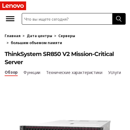
T
h
i
Главная
>
Дата центры
>
Серверы
n
>
большим объемом памяти
k
ThinkSystem SR850 V2 Mission-Critical
Server
S
Обзор
Функции
Технические характеристики
Услуги
y
s
t
e