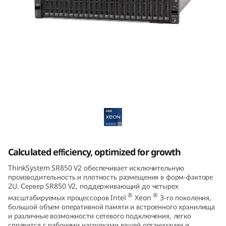
m
S
R
8
ThinkSystem SR850 V2 Mission-Critical
5
Server
0
V
2
Calculated efficiency, optimized for growth
ThinkSystem SR850 V2 обеспечивает исключительную
производительность и плотность размещения в форм-факторе
2U. Сервер SR850 V2, поддерживающий до четырех
®
®
масштабируемых процессоров Intel
Xeon
3-го поколения,
большой объем оперативной памяти и встроенного хранилища
и различные возможности сетевого подключения, легко
справится с рабочими нагрузками вашей организации и