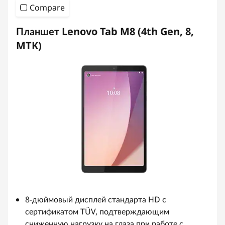
Compare
п
Планшет Lenovo Tab M8 (4th Gen, 8,
о
MTK)
л
ь
з
о
в
а
т
8-дюймовый дисплей стандарта HD с
е
сертификатом TÜV, подтверждающим
сниженную нагрузку на глаза при работе с