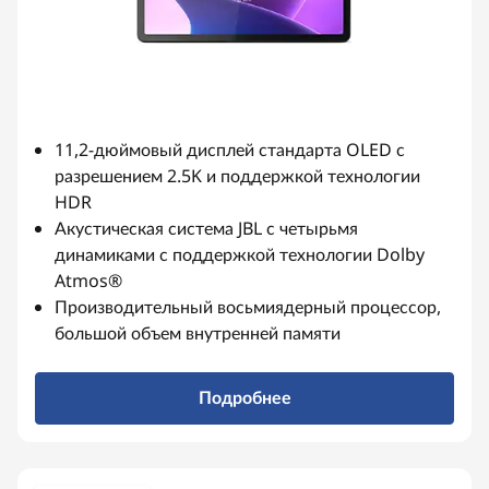
д
л
я
а
11,2-дюймовый дисплей стандарта OLED с
разрешением 2.5K и поддержкой технологии
к
HDR
Акустическая система JBL с четырьмя
т
динамиками с поддержкой технологии Dolby
Atmos®
и
Производительный восьмиядерный процессор,
в
большой объем внутренней памяти
н
Подробнее
ы
х