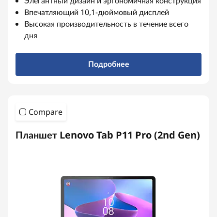
Элегантный дизайн и эргономичная конструкция
е
Впечатляющий 10,1-дюймовый дисплей
Высокая производительность в течение всего
т
дня
ы
Подробнее
A
n
Compare
d
r
Планшет Lenovo Tab P11 Pro (2nd Gen)
o
i
d