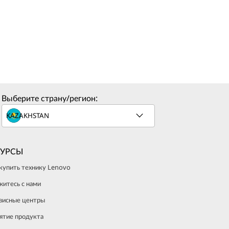
Выберите страну/регион:
СУРСЫ
 купить технику Lenovo
житесь с нами
висные центры
ятие продукта