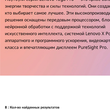
у
энергии творчества и силы технологий. Они созда
к
кто выбирает самое лучшее. Эти высокопроизво
о
решения оснащены передовым процессором, бл
н
т
нейронной обработки с поддержкой технологий
е
искусственного интеллекта, системой Lenovo X P
н
аппаратного и программного ускорения, видеокар
т
у
класса и впечатляющим дисплеем PureSight Pro.
8
: Кол-во найденных результатов