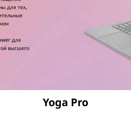
ны для тех,
дительные
оком
ower для
той высшего
Yoga Pro