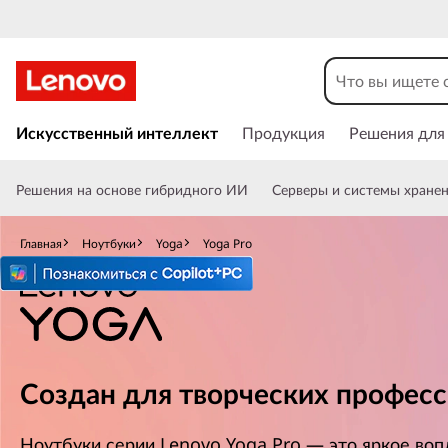
Y
o
g
П
е
Искусственный интеллект
Продукция
Решения для
a
р
е
P
Решения на основе гибридного ИИ
Серверы и системы хране
й
т
r
и
Главная
Ноутбуки
Yoga
Yoga Pro
к
o
о
с
н
о
в
Создан для творческих профес
н
о
м
Ноутбуки серии Lenovo Yoga Pro — это яркое во