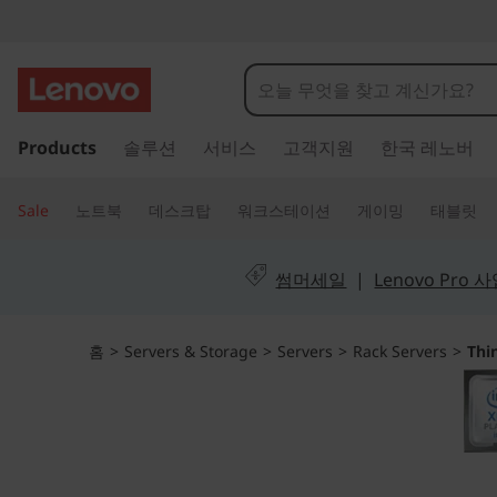
L
e
n
주
Products
솔루션
서비스
고객지원
한국 레노버
요
o
콘
텐
v
Sale
노트북
데스크탑
워크스테이션
게이밍
태블릿
츠
o
로
건
썸머세일
|
Lenovo Pro
T
너
뛰
h
기
홈
>
Servers & Storage
>
Servers
>
Rack Servers
>
Thi
i
n