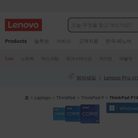
T
h
i
주
Products
솔루션
서비스
고객지원
한국 레노버
요
n
콘
텐
k
Sale
노트북
데스크탑
워크스테이션
게이밍
태블릿
츠
P
로
건
썸머세일
|
Lenovo Pro
a
너
뛰
d
기
홈
>
Laptops
>
ThinkPad
>
ThinkPad P
>
ThinkPad P14s
P
1