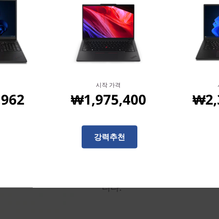
시작 가격
,962
₩1,975,400
₩2,
켜는 순간부터 눈을 뗄 수
터치 디스플레이, X-Rite 출
강력추천
술을 탑재한 다양한 14인치 16
ThinkPad P14s Gen 
든 화면은 실내에서나 실외에서
니다. 클래식한 블랙과 스톰 
니다.