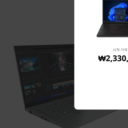
시작 가격
₩2,330