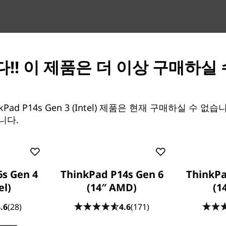
!! 이 제품은 더 이상 구매하실
인 ThinkPad P14s Gen
자, 학생 등 누구나 원하는 장
지원합니다. ISV 인증을 받았
®
세서 및 원하는 NVIDIA
외장
Pad P14s Gen 3 (Intel) 제품은 현재 구매하실 수 없
®
®
있고, AutoCAD
, Revit
,
니다.
도 놓치지 않고 구동할 수 있
s Gen 4
ThinkPad P14s Gen 6
ThinkPa
el)
(14″ AMD)
(1
.6
(28)
4.6
(171)