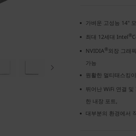
가벼운 고성능 14" 
®
최대 12세대 Intel
C
®
NVIDIA
외장 그래픽 
가능
원활한 멀티태스킹이
뛰어난 WiFi 연결 및 I
한 내장 포트,
대부분의 환경에서 