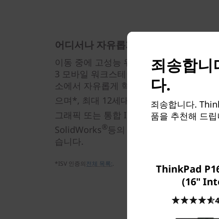
어디서나 자유롭게 추구하는 혁신
죄송합니다
이동 중에 고성능 워크스테이션이 필요할 때 제격
3 모바일 워크스테이션은 초급 전문가, 교육
다.
소에서 자유롭게 혁신을 추구할 수 있도록 
®
으며*, 최대 12세대 Intel
Core™ i7 프로
죄송합니다. Think
®
그래픽 또는 통합 Intel
그래픽을 선택할 수 
품을 추천해 드립
®
SolidWorks
등의 애플리케이션을 한 순간
습니다.
*ISV 인증의
전체 목록:
.
ThinkPad P16
(16" Int
4