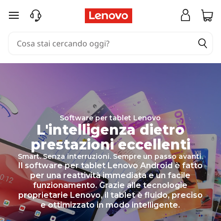
T
passa a contenuto principale
e
c
n
o
l
o
Software per tablet Lenovo
L'intelligenza dietro
g
prestazioni eccellenti
i
Smart. Senza interruzioni. Sempre un passo avanti.
Il software per tablet Lenovo Android è fatto
a
per una reattività immediata e un facile
funzionamento. Grazie alle tecnologie
s
proprietarie Lenovo, il tablet è fluido, preciso
e ottimizzato in modo intelligente.
o