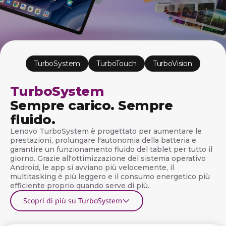
f
t
w
a
TurboSystem
TurboTouch
TurboVision
r
TurboSystem
e
Sempre carico. Sempre
p
fluido.
Lenovo TurboSystem è progettato per aumentare le
e
prestazioni, prolungare l'autonomia della batteria e
garantire un funzionamento fluido del tablet per tutto il
r
giorno. Grazie all'ottimizzazione del sistema operativo
Android, le app si avviano più velocemente, il
t
multitasking è più leggero e il consumo energetico più
efficiente proprio quando serve di più.
a
Scopri di più su TurboSystem
b