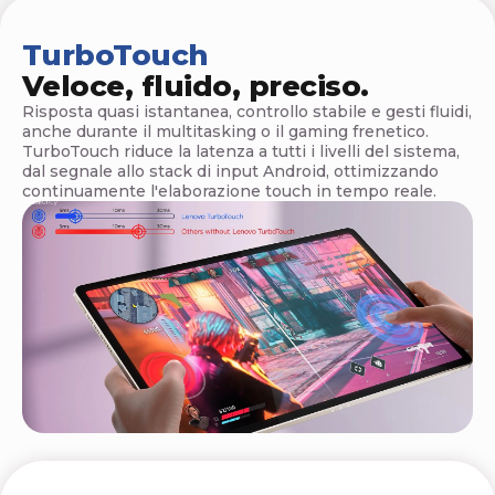
l
e
TurboTouch
Veloce, fluido, preciso.
t
Risposta quasi istantanea, controllo stabile e gesti fluidi,
L
anche durante il multitasking o il gaming frenetico.
TurboTouch riduce la latenza a tutti i livelli del sistema,
e
dal segnale allo stack di input Android, ottimizzando
continuamente l'elaborazione touch in tempo reale.
n
o
v
o