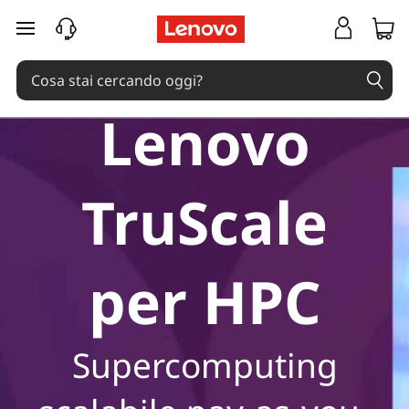
passa a contenuto principale
Lenovo
TruScale
per HPC
Supercomputing