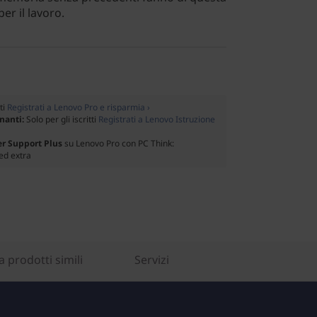
er il lavoro.
tti
Registrati a Lenovo Pro e risparmia ›
gnanti:
Solo per gli iscritti
Registrati a Lenovo Istruzione
er Support Plus
su Lenovo Pro con PC Think:
ed extra
 prodotti simili
Servizi