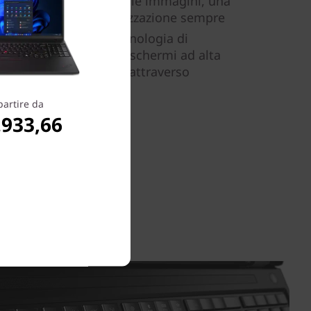
ggiore accuratezza delle immagini, una
ù precisa e una visualizzazione sempre
™ 3 rivoluziona la tecnologia di
contemporaneamente schermi ad alta
dati ad alte prestazioni attraverso
partire da
.933,66