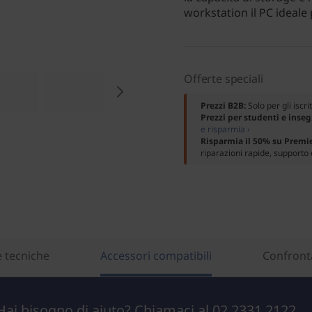
workstation il PC ideale p
Offerte speciali
Prezzi B2B:
Solo per gli iscri
Prezzi per studenti e inse
e risparmia ›
Risparmia il 50% su Premi
riparazioni rapide, supporto 
e tecniche
Accessori compatibili
Confronta
Hai bisogno di aiuto? Chiamaci al 02 2331 2122.