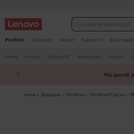
T
h
i
p
a
Prodotti
Soluzioni
Servizi
Supporto
Informazi
n
s
s
k
Promo
Portatili
Desktop PC
Workstation
Monitor
T
a
a
P
Currently displaying item 1 of 3
c
Più spendi, 
o
a
n
t
d
Home
>
Notebook
>
ThinkPad
>
ThinkPad P Series
>
T
e
n
P
u
t
5
o
p