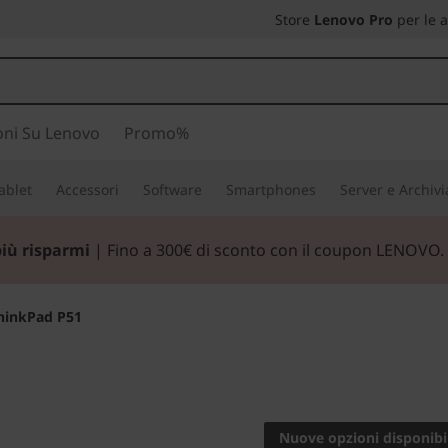
Store
Lenovo Pro
per le 
oni Su Lenovo
Promo%
ablet
Accessori
Software
Smartphones
Server e Archiv
più risparmi
| Fino a 300€ di sconto con il coupon LENOVO.
hinkPad P51
Nuovi standard di
workstation portat
Nuove opzioni disponibil