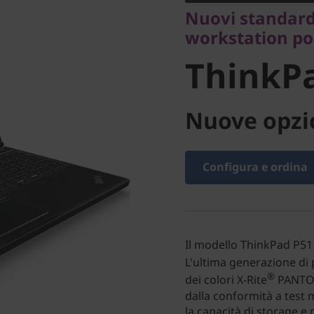
ThinkPa
Nuovi standard
workstation por
ThinkP
Nuove opzio
Configura e ordina
Il modello ThinkPad P51 
L'ultima generazione di 
®
dei colori X-Rite
PANTO
dalla conformità a test m
la capacità di storage 