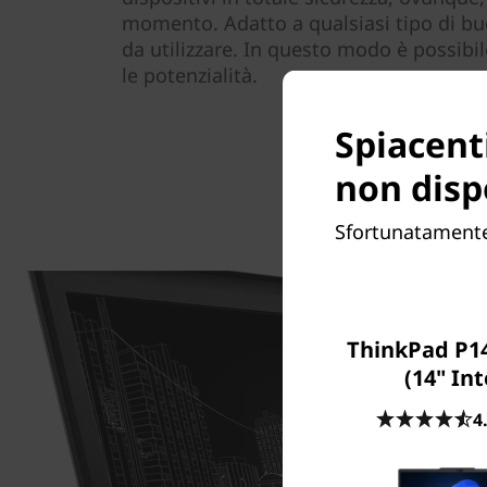
momento. Adatto a qualsiasi tipo di bu
da utilizzare. In questo modo è possibi
le potenzialità.
Spiacent
non disp
Sfortunatamente,
ThinkPad P14
(14" Int
4