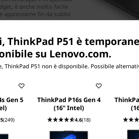
dget, è anche molto facile
le apprezzarne fin da subito
i, ThinkPad P51 è tempora
onibile su Lenovo.com.
 ThinkPad P51 non è disponibile. Possibile alternati
s Gen 5
ThinkPad P16s Gen 4
ThinkPa
el)
(16" Intel)
(1
Schermo spettacolare
.5
(249)
4.6
(18)
Lo schermo UHD 4K con tecnol
visione di 180°. Il sistema d
®