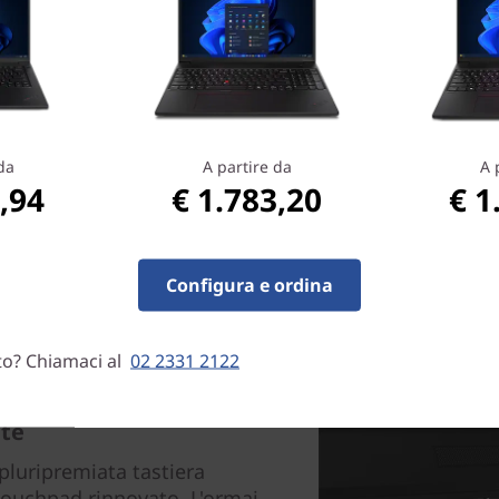
PANTONE
assicura una ma
corrispondenza dei colori pi
®
realistica. Intel
Thunderbolt
connessione, supportando 
risoluzione e dispositivi di 
un'unica porta compatta.
da
A partire da
A 
,94
€ 1.783,20
€ 1
Configura e ordina
to? Chiamaci al
02 2331 2122
ate
pluripremiata tastiera
touchpad rinnovato. L'ormai