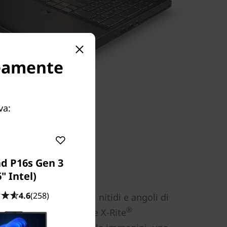
neamente
va:
d P16s Gen 3
6" Intel)
4.6
(258)
ogia IPS offre colori nitidi e angoli di
®
i calibrazione del colore X-Rite