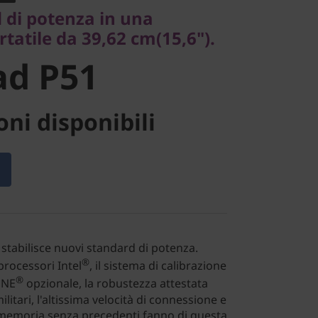
d P51
 di potenza in una
tatile da 39,62 cm(15,6").
ad P51
ni disponibili
stabilisce nuovi standard di potenza.
®
processori Intel
, il sistema di calibrazione
®
NE
opzionale, la robustezza attestata
ilitari, l'altissima velocità di connessione e
e memoria senza precedenti fanno di questa