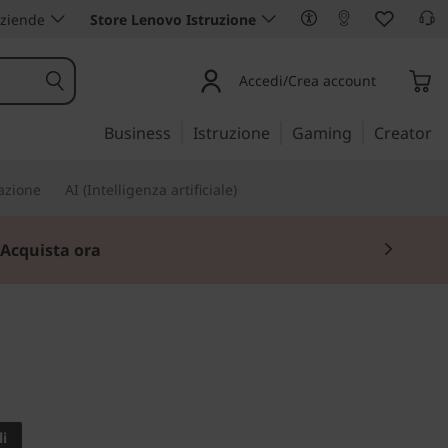
aziende
Store Lenovo Istruzione
Accedi/Crea account
Business
Istruzione
Gaming
Creator
iazione
AI (Intelligenza artificiale)
Acquista ora
 potenza in una
ile da 39,62 cm(15,6").
i