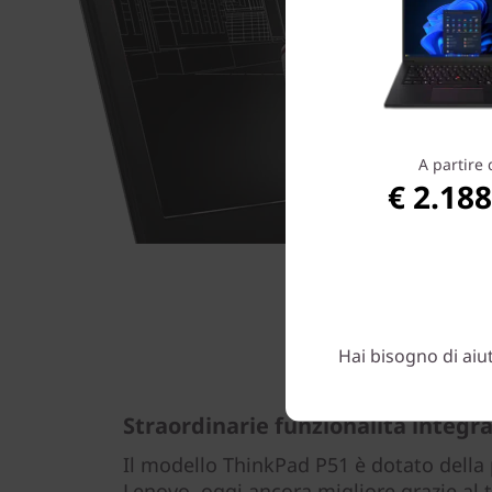
A partire 
€ 2.188
Hai bisogno di aiu
Straordinarie funzionalità integr
Il modello ThinkPad P51 è dotato della 
Lenovo, oggi ancora migliore grazie al 