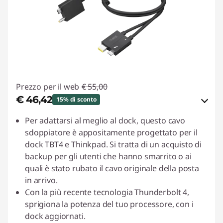
Prezzo per il web
€ 55,00
€ 46,42
15% di sconto
Risparmi eCoupon :
-€ 8,58
Per adattarsi al meglio al dock, questo cavo
sdoppiatore è appositamente progettato per il
Usa il coupon :
ESTATE
dock TBT4 e Thinkpad. Si tratta di un acquisto di
backup per gli utenti che hanno smarrito o ai
quali è stato rubato il cavo originale della posta
in arrivo.
Con la più recente tecnologia Thunderbolt 4,
sprigiona la potenza del tuo processore, con i
dock aggiornati.