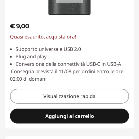
&
A
€ 9,00
d
Quasi esaurito, acquista ora!
a
Supporto universale USB 2.0
Plug and play
p
Conversione della connettività USB-C in USB-A
Consegna prevista il 11/08 per ordini entro le ore
t
02:00 di domani
e
Visualizzazione rapida
r
s
Aggiungi al carrello