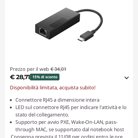
Prezzo per il web
€ 34,01
€ 28,71
15% di sconto
Disponibilità limitata, acquista subito!
Risparmi eCoupon :
-€ 5,30
Connettore RJ45 a dimensione intera
Usa il coupon :
ESTATE
LED sul connettore RJ45 per indicare l'attività e lo
stato del collegamento.
Supporto per avvio PXE, Wake-On-LAN, pass-
through MAC, se supportato dal notebook host
Consegna prevista il 11/08 per ordini entro le ore