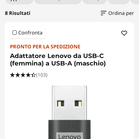
a
p
8 Risultati
Ordina per
t
Confronta
o
PRONTO PER LA SPEDIZIONE
p
Adattatore Lenovo da USB-C
(femmina) a USB-A (maschio)
C
(103)
a
b
l
e
s