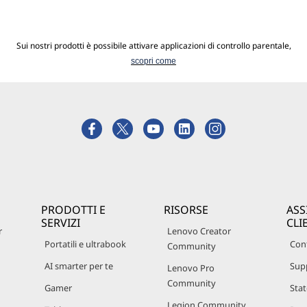
Sui nostri prodotti è possibile attivare applicazioni di controllo parentale,
scopri come
PRODOTTI E
RISORSE
ASS
SERVIZI
CLI
r
Lenovo Creator
Portatili e ultrabook
Cont
Community
AI smarter per te
Sup
Lenovo Pro
Community
Gamer
Stat
Legion Community