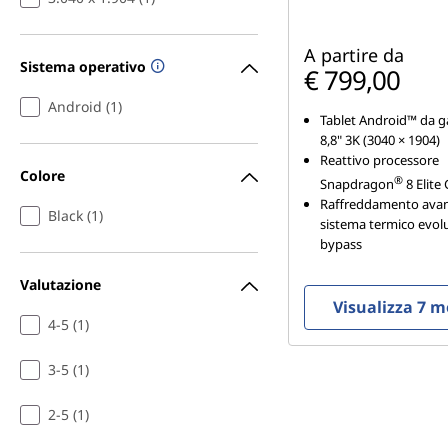
A partire da
Sistema operativo
€ 799,00
Android (1)
Tablet Android™ da 
8,8" 3K (3040 × 1904)
Reattivo processore
Colore
®
Snapdragon
8 Elite
Raffreddamento ava
Black (1)
sistema termico evolu
bypass
Valutazione
Visualizza 7 m
4-5 (1)
3-5 (1)
2-5 (1)