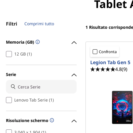
o
Tablet 
r
n
i
n
T
Filtri
c
Comprimi tutto
1
Risultato corrispond
i
a
p
Memoria (GB)
a
b
l
Confronta
12 GB (1)
e
S
Legion Tab Gen 5
4.8
(9)
e
Serie
r
i
Lenovo Tab Serie (1)
e
Risoluzione schermo
s
3.040 x 1.904 (1)