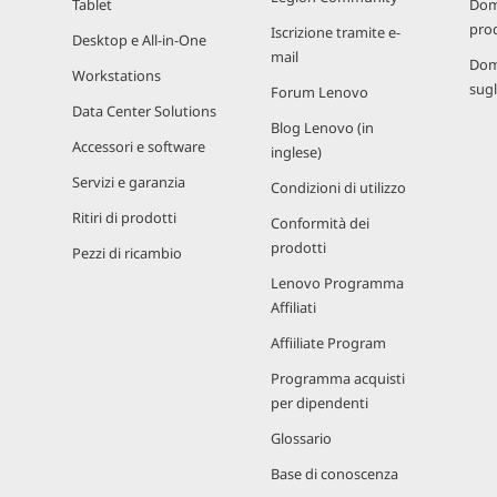
Tablet
Dom
prod
Iscrizione tramite e-
Desktop e All-in-One
mail
Dom
Workstations
sugl
Forum Lenovo
Data Center Solutions
Blog Lenovo (in
Accessori e software
inglese)
Servizi e garanzia
Condizioni di utilizzo
Ritiri di prodotti
Conformità dei
prodotti
Pezzi di ricambio
Lenovo Programma
Affiliati
Affiiliate Program
Programma acquisti
per dipendenti
Glossario
Base di conoscenza