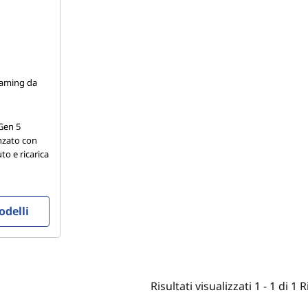
gaming da
 Gen 5
nzato con
to e ricarica
odelli
Risultati visualizzati
1 -
1
di
1
R