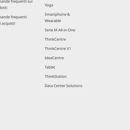
ande frequenti sui
Yoga
otti
Smartphone &
ande frequenti
Wearable
i acquisti
Serie M All-in-One
ThinkCentre
ThinkCentre X1
IdeaCentre
Tablet
ThinkStation
Data Center Solutions