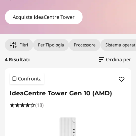
T
o
Acquista IdeaCentre Tower
w
e
Original Price 768.16 undefined Discounted Price 768.16 u
Original Price 889.00 undefined Discounted Price 889.00 u
Original Price 1069.00 undefined Discounted Price 1069.00
Original Price 1099.00 undefined Discounted Price 1099.00
Filtri
Per Tipologia
Processore
Sistema operat
r
4 Risultati
Ordina per
Confronta
IdeaCentre Tower Gen 10 (AMD)
(18)