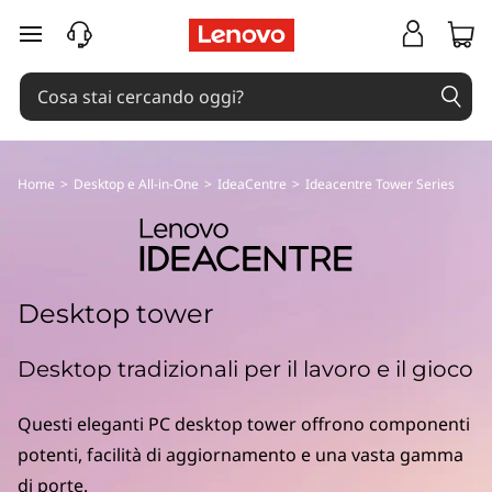
I
passa a contenuto principale
d
e
a
Home
>
Desktop e All-in-One
>
IdeaCentre
>
Ideacentre Tower Series
C
e
n
Desktop tower
t
Desktop tradizionali per il lavoro e il gioco
r
Questi eleganti PC desktop tower offrono componenti
e
potenti, facilità di aggiornamento e una vasta gamma
di porte.