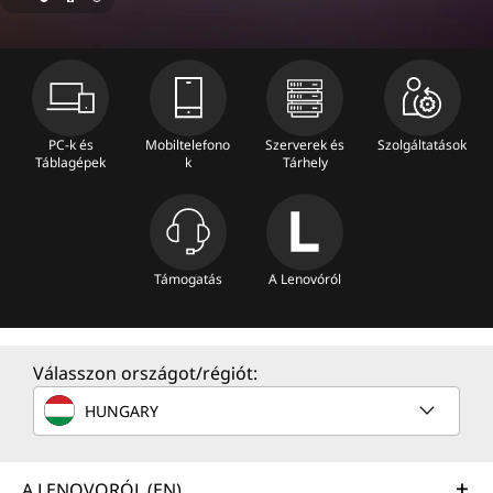
n
e
C
o
PC-k és
Mobiltelefono
Szerverek és
Szolgáltatások
Táblagépek
k
Tárhely
m
p
u
Támogatás
A Lenovóról
t
e
Válasszon országot/régiót:
HUNGARY
r
S
A LENOVORÓL (EN)