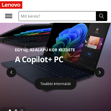
L
e
n
o
v
EGY ÚJ, AI-ALAPÚ KOR KEZDETE
o
A Copilot+ PC
O
n
További információ
l
i