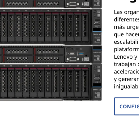
Las organ
diferente
más urgen
que hacer
escalabili
platafor
Lenovo y
trabajan
aceleraci
y generar
inigualab
CONFI