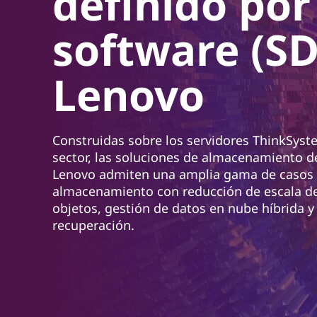
definido por
n
c
software (SD
i
p
a
Lenovo
l
Construidas sobre los servidores ThinkSyste
sector, las soluciones de almacenamiento d
Lenovo admiten una amplia gama de casos d
almacenamiento con reducción de escala de
objetos, gestión de datos en nube híbrida y
recuperación.