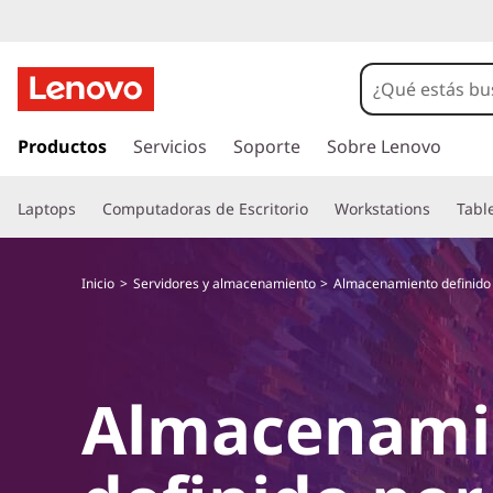
I
r
Productos
Servicios
Soporte
Sobre Lenovo
a
l
Laptops
Computadoras de Escritorio
Workstations
Tabl
c
o
n
Inicio
Servidores y almacenamiento
Almacenamiento definido 
t
e
n
i
d
Almacenami
o
p
r
i