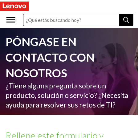
C
o
n
PÓNGASE EN
t
a
CONTACTO CON
c
NOSOTROS
t
¿Tiene alguna pregunta sobre un
U
producto, solución o servicio? ¿Necesita
s
ayuda para resolver sus retos de TI?
Rellene este formulario y