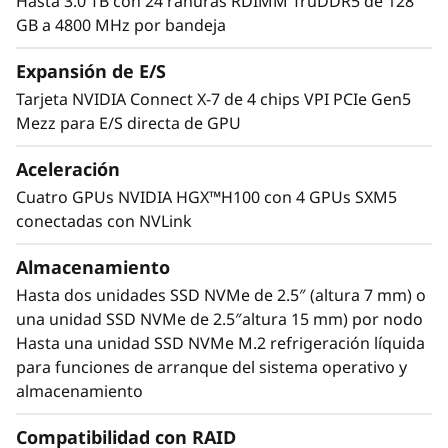
y
Hasta 3.0 TB con 24 ranuras RDIMM TruDDR5 de 128
GB a 4800 MHz por bandeja
S
Expansión de E/S
e
Tarjeta NVIDIA Connect X-7 de 4 chips VPI PCIe Gen5
Mezz para E/S directa de GPU
r
Aceleración
v
Cuatro GPUs NVIDIA HGX™H100 con 4 GPUs SXM5
e
conectadas con NVLink
r
Almacenamiento
Acelerar sus aplicaciones
Hasta dos unidades SSD NVMe de 2.5″ (altura 7 mm) o
El ThinkSystem SD665-N V3 tiene cuatro GPUs
una unidad SSD NVMe de 2.5″altura 15 mm) por nodo
NVIDIA H100 Tensor Core interconectadas
Hasta una unidad SSD NVMe M.2 refrigeración líquida
mediante NVLink para ofrecer importantes
para funciones de arranque del sistema operativo y
mejoras en el rendimiento para cargas de
almacenamiento
trabajo de HPC, entrenamiento de IA e
®
®
inferencias. Con NVIDIA
CUDA
, podrá
Compatibilidad con RAID