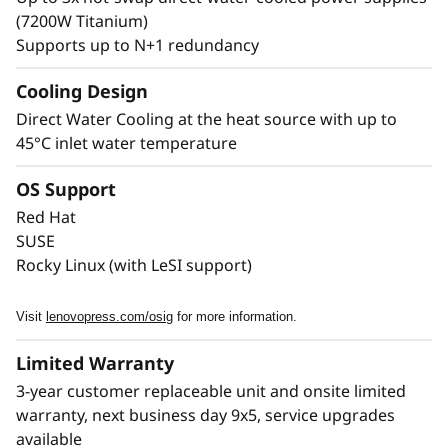
escala dentro de un único entorno de clúster.
(7200W Titanium)
LiCO le permite aprovechar un mismo clúster
Supports up to N+1 redundancy
para los requisitos de distintas cargas de
trabajo.
Cooling Design
Direct Water Cooling at the heat source with up to
45°C inlet water temperature
OS Support
Red Hat
SUSE
Rocky Linux (with LeSI support)
Visit
lenovopress.com/osig
for more information.
Limited Warranty
3-year customer replaceable unit and onsite limited
warranty, next business day 9x5, service upgrades
available