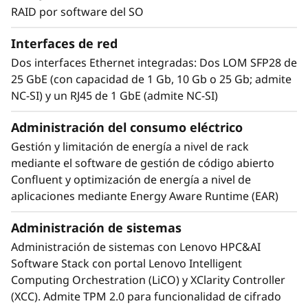
acelerar más de 700 aplicaciones de HPC
RAID por software del SO
soportadas y todos los principales marcos de
aprendizaje profundo:
Interfaces de red
Dos interfaces Ethernet integradas: Dos LOM SFP28 de
• Química, como Gaussian y GROMACS
25 GbE (con capacidad de 1 Gb, 10 Gb o 25 Gb; admite
• Elementos finitos, como LS-DYNA y Simulia
NC-SI) y un RJ45 de 1 GbE (admite NC-SI)
Abaqus
• Dinámica de fluidos, como OpenFOAM y
Administración del consumo eléctrico
ANSYS Fluent
Gestión y limitación de energía a nivel de rack
• Dinámica molecular, como NAMD y AMBER
mediante el software de gestión de código abierto
• Meteorología y climatología, como WRF e
Confluent y optimización de energía a nivel de
ICON
aplicaciones mediante Energy Aware Runtime (EAR)
Administración de sistemas
Administración de sistemas con Lenovo HPC&AI
Software Stack con portal Lenovo Intelligent
Computing Orchestration (LiCO) y XClarity Controller
(XCC). Admite TPM 2.0 para funcionalidad de cifrado