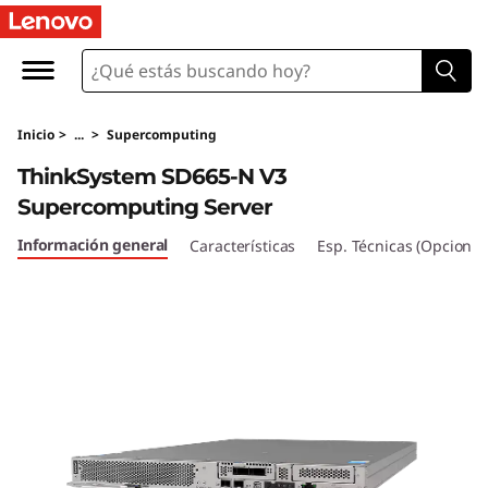
T
h
i
Inicio
>
...
>
Supercomputing
n
ThinkSystem SD665-N V3
k
Supercomputing Server
S
Información general
Características
Esp. Técnicas (Opcional
y
s
t
e