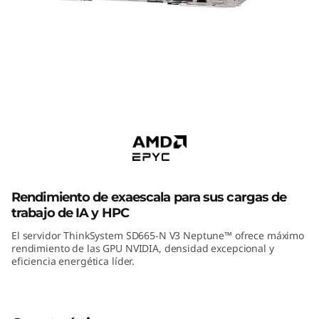
m
S
D
6
ThinkSystem SD665-N V3
6
Supercomputing Server
5
-
Rendimiento de exaescala para sus cargas de
N
trabajo de IA y HPC
El servidor ThinkSystem SD665-N V3 Neptune™ ofrece máximo
V
rendimiento de las GPU NVIDIA, densidad excepcional y
eficiencia energética líder.
3
H