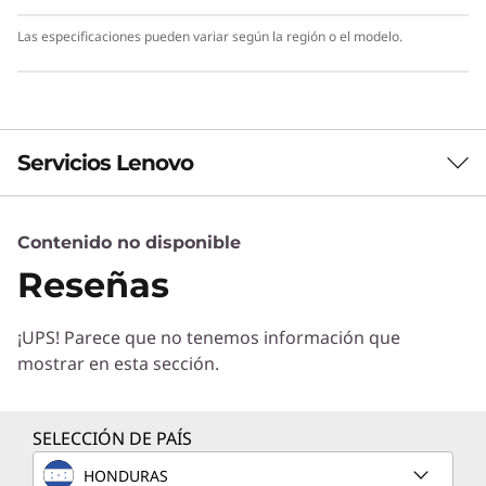
Las especificaciones pueden variar según la región o el modelo.
Servicios Lenovo
Contenido no disponible
Servicios de Soluciones
Reseñas
Diseñe la mejor estrategia para su empresa.
Trabajaremos con usted para hallar la solución
¡UPS! Parece que no tenemos información que
correcta para sus exclusivas necesidades
mostrar en esta sección.
empresariales.
Más información
SELECCIÓN DE PAÍS
HONDURAS
Servicios de Implementación