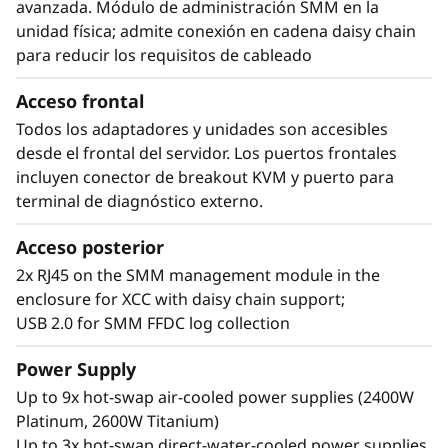
avanzada. Módulo de administración SMM en la
unidad física; admite conexión en cadena daisy chain
para reducir los requisitos de cableado
Acceso frontal
Todos los adaptadores y unidades son accesibles
desde el frontal del servidor. Los puertos frontales
Soluciones escalables
incluyen conector de breakout KVM y puerto para
El Lenovo ThinkSystem SD665-N V3, se ofrece
terminal de diagnóstico externo.
como una solución Lenovo Scalable
Infrastructure (LeSI) totalmente escalable,
Acceso posterior
proporciona guías de soluciones
2x RJ45 on the SMM management module in the
recomendadas para garantizar la
enclosure for XCC with daisy chain support;
interoperabilidad del hardware, software y
USB 2.0 for SMM FFDC log collection
firmware entre distintos componentes de
Lenovo y otros fabricantes.
Power Supply
Con Lenovo intelligent Computing
Up to 9x hot-swap air-cooled power supplies (2400W
Orchestration (LiCO) podrá dar soporte a
Platinum, 2600W Titanium)
múltiples usuarios y aumentar o reducir la
Up to 3x hot-swap direct-water-cooled power supplies