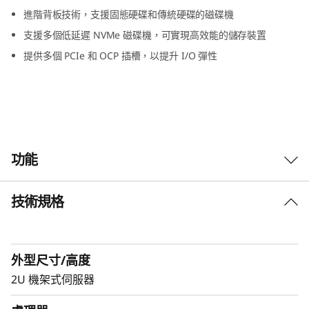
進階背板技術，支援固態硬碟和傳統硬碟的磁碟機
型
支援多個低延遲 NVMe 磁碟機，可實現高效能的儲存裝置
工
提供多個 PCIe 和 OCP 插槽，以提升 I/O 彈性
作
負
荷
功能
技術規格
為 GPU 密集型工作負載進行效能最佳化
Lenovo ThinkSystem SR650a V4 專為加速 GPU
密集型工作負載而設計，包括 AI、深度學習與高
外型尺寸/高度
效能運算（HPC）。搭載 Intel® Xeon® 6 處理
器，它提供卓越的 GPU 密度、先進的儲存架構，
2U 機架式伺服器
以及 PCIe Gen5 連接能力，以達到最佳效能。其