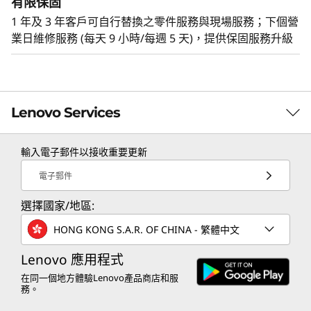
有限保固
1 年及 3 年客戶可自行替換之零件服務與現場服務；下個營
憑藉符合 ENERGY STAR® 標準的節能平台，以及
業日維修服務 (每天 9 小時/每週 5 天)，提供保固服務升級
選用的 Lenovo Neptune® 創新液體散熱模組，可
協助組織滿足永續發展目標，同時為 AI 和 HPC 工
作負荷提供高效能。
Lenovo Services
輸入電子郵件以接收重要更新
TruScale Services
電子郵件
Leverage real-time monitoring, 24x7 incident response,
選擇國家/地區:
and problem resolution, all through a single point of
contact. Quarterly health checks ensure ongoing
HONG KONG S.A.R. OF CHINA - 繁體中文
optimization and business innovation. Lenovo provides
remote active monitoring of hardware in the
Lenovo 應用程式
customer’s data center, enabling ongoing performance
在同一個地方體驗Lenovo產品商店和服
務。
and productivity.