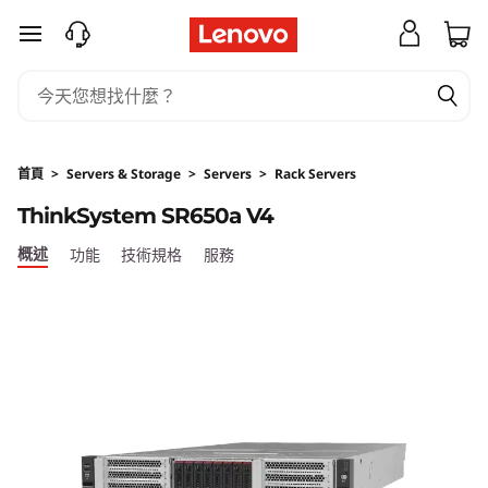
透
跳至主要內容
過
可
擴
首頁
>
Servers & Storage
>
Servers
>
Rack Servers
ThinkSystem SR650a V4
充
概述
功能
技術規格
服務
的
效
能
和
可