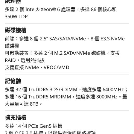
處理器
支援最多 4 個雙寬 GPU 或 8 個單寬 GPU，並提供
最多 8 個 E3.S NVMe 磁碟機，以確保快速、低延
多達 2 個 Intel® Xeon® 6 處理器，多達 86 個核心和
遲的資料存取。
350W TDP
SR650a V4 為可擴充性與高可靠性而打造，可輕
磁碟機槽
鬆處理最嚴苛的 GPU 工作負載。它具備高達 14
前端：多達 8 個 2.5” SAS/SATA/NVMe、8 個 E3.S NVMe
個 PCIe Gen5 插槽與 2 個 OCP 3.0 插槽，提供無
磁碟機
與倫比的 I/O 頻寬；同時 Lenovo XClarity 採用 AI
可啟動裝置：多達 2 個 M.2 SATA/NVMe 磁碟機，支援
驅動管理與預測分析，能降低停機時間並提升營運
RAID，選用熱插拔
效率。
支援直接 NVMe、VROC/VMD
記憶體
多達 32 個 TruDDR5 3DS/RDIMM，速度多達 6400MHz；
多達 16 個 TruDDR5 MRDIMM，速度多達 8000MHz。最
大容量可達 8TB。
擴充插槽
多達 14 個 PCIe Gen5 插槽
2 個 OCP 3.0 插槽，以提供靈活的網路選項