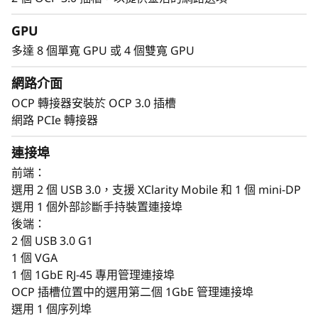
GPU
多達 8 個單寬 GPU 或 4 個雙寬 GPU
AI 驅動智慧結合 GPU 密度：智慧 AI 無處不在
網路介面
Lenovo ThinkSystem SR650a V4 伺服器配備
OCP 轉接器安裝於 OCP 3.0 插槽
XClarity One，可在地端、代管主機或雲端基礎架
網路 PCIe 轉接器
構快速、安全地部署 AI 工作負荷。XClarity One
簡化了可擴充性、安全性和管理等流程，XClarity
連接埠
Controller 則支援遠端基礎架構管理。AI 驅動預
前端：
測分析透過監控固態硬碟失效和 GPU 工作負荷，
選用 2 個 USB 3.0，支援 XClarity Mobile 和 1 個 mini-DP
協助防止停機時間。
選用 1 個外部診斷手持裝置連接埠
後端：
SR650a V4 專為高效能 AI 工作負荷而打造，同時
2 個 USB 3.0 G1
提供 GPU 密度和效率以加速創新。固態硬碟預測
1 個 VGA
失效分析等功能可減少停機時間，同時透過鎖定面
1 個 1GbE RJ-45 專用管理連接埠
板和聯合目錄增強安全性，簡化存取並保護基礎架
OCP 插槽位置中的選用第二個 1GbE 管理連接埠
構。
選用 1 個序列埠