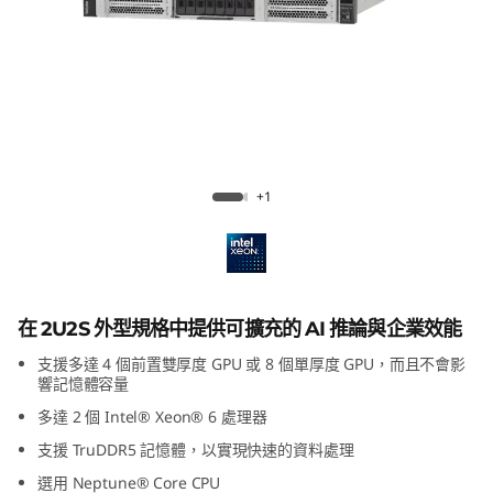
靠
性
最
佳
ThinkSystem SR650a V4
+1
化
G
P
在 2U2S 外型規格中提供可擴充的 AI 推論與企業效能
支援多達 4 個前置雙厚度 GPU 或 8 個單厚度 GPU，而且不會影
U
響記憶體容量
多達 2 個 Intel® Xeon® 6 處理器
密
支援 TruDDR5 記憶體，以實現快速的資料處理
集
選用 Neptune® Core CPU