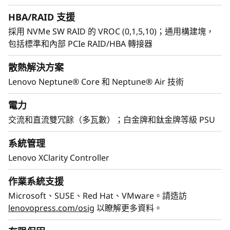
HBA/RAID 支援
採用 NVMe SW RAID 的 VROC (0,1,5,10)；通用構建塊，
包括標準和內部 PCIe RAID/HBA 轉接器
散熱解決方案
Lenovo Neptune® Core 和 Neptune® Air 技術
電力
交流和直流雙冗餘（多瓦數）；白金牌和鈦金牌等級 PSU
系統管理
從設計到處置，專為 GPU 工作負荷的永續性而設
Lenovo XClarity Controller
計
Lenovo ThinkSystem SR650a V4 在效能與永續性
作業系統支援
之間取得平衡，並在最佳化 GPU 工作負荷的同時
Microsoft、SUSE、Red Hat、VMware。請造訪
大幅減少對環境的影響。它支援 GPU 密集配置和
lenovopress.com/osig
以瞭解更多資料。
進階散熱，同時減少能源消耗並實現與 Intel®
Xeon® 6 處理器多達 3:1 的機架整合。