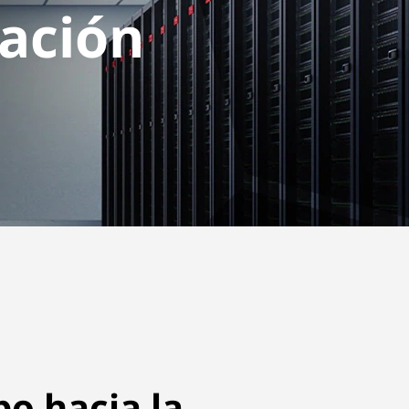
ación
po hacia la