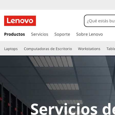
I
r
Productos
Servicios
Soporte
Sobre Lenovo
a
l
Laptops
Computadoras de Escritorio
Workstations
Tabl
c
o
n
t
e
n
i
d
o
Servicios d
p
r
i