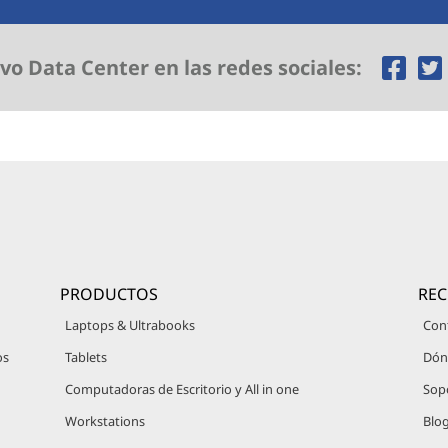
O
vo Data Center en las redes sociales:
p
e
n
s
a
n
PRODUCTOS
RE
e
Laptops & Ultrabooks
Con
w
os
Tablets
Dón
Computadoras de Escritorio y All in one
Sop
w
Workstations
Blo
i