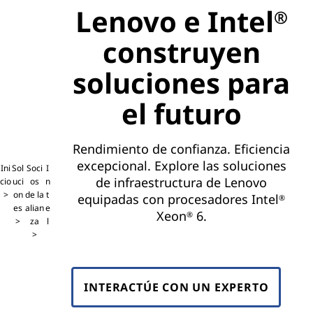
Lenovo e Intel
®
construyen
soluciones para
el futuro
Rendimiento de confianza. Eficiencia
excepcional. Explore las soluciones
Ini
Sol
Soci
I
de infraestructura de Lenovo
cio
uci
os
n
on
de la
t
equipadas con procesadores Intel
®
es
alian
e
Xeon
6.
®
za
l
INTERACTÚE CON UN EXPERTO